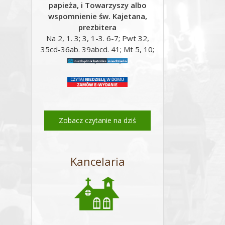
papieża, i Towarzyszy albo
wspomnienie św. Kajetana,
prezbitera
Na 2, 1. 3; 3, 1-3. 6-7; Pwt 32,
35cd-36ab. 39abcd. 41; Mt 5, 10;
Mt 16, 24-28;
Zobacz czytanie na dziś
Kancelaria