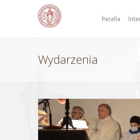
Przejdź
do
zawartości
Parafia
Int
Wydarzenia