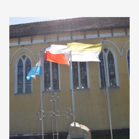
Pokaż
większy
obrazek