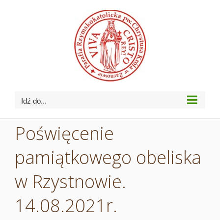
Przejdź
do
zawartości
Idź do...
Poświęcenie
pamiątkowego obeliska
w Rzystnowie.
14.08.2021r.