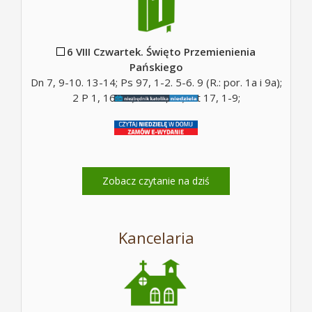
6 VIII Czwartek. Święto Przemienienia
Pańskiego
Dn 7, 9-10. 13-14; Ps 97, 1-2. 5-6. 9 (R.: por. 1a i 9a);
2 P 1, 16-19; Mt 17, 5c; Mt 17, 1-9;
Zobacz czytanie na dziś
Kancelaria