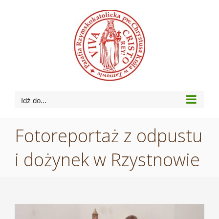
Przejdź
do
zawartości
Idź do...
Fotoreportaż z odpustu
i dożynek w Rzystnowie
Pokaż