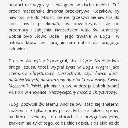
postaci nie wygrały z dialogiem w duchu miłości. Tuż
przed męczeńską śmiercią przekonywał Kozaków, by
nawrócili się do Miłości, by nie grzeszyli nienawiścią do
ludzi innych przekonań, by powstrzymali się od
przemocy i zabijania. Narzędziem walki św. Andrzeja
Boboli było Słowo Boże i jego trwanie w Bogu i w
miłości, która jest pragnieniem dobra dla drugiego
człowieka.
Po ziemsku myśląc ? przegrał, stracił życie. Szedł jednak
drogą Jezusa, toteż wygrał życie w Bogu. Wygrał jako
Szermierz Chrystusowy, Duszochwat, czyli łowca dusz
nieśmiertelnych, niestrudzony Apostoł Chrystusowy, Święty
Męczennik Polski
, jak pisał o św. Andrzeju Boboli papież
Pius XII w encyklice:
Niezwyciężony mocarz Chrystusowy
.
?Bóg pozwolił świętemu Andrzejowi stać się znakiem,
znakiem nie tylko spraw przeszłych, ale także i spraw,
na które czekamy, do których się przygotowujemy,
znakiem nie tylko tego, co dzieliło i dzieli, a dzieliło aż do