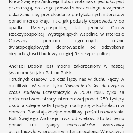
Krew Świętego Andrzeja Boboli woła nas o jedność, jest
przestrogą, do czego prowadzi brak dialogu, wzajemne
oskarżanie się, przedkładanie partykularnych interesów
ponad interes kraju. Tak, jak podziały doprowadziły do
upadku Rzeczypospolitej, tak jedność Ojców
Rzeczypospolitej, występujących wspólnie w interesie
Ojczyzny, pomimo ogromnych różnic
światopoglądowych, doprowadziła od odzyskania
niepodległości i budowy drugiej Rzeczypospolitej.
Andrzej Bobola jest mocno zakorzeniony w naszej
świadomości jako Patron Polski
i trudnych czasów. Do dziś łączy nas w duchu, łączy w
modlitwie. W samej tylko
Nowennie do św. Andrzeja w
czasie epidemii
uczestniczyło w 2020 roku, tylko za
pośrednictwem strony internetowej ponad 250 tysięcy
osób, a kolejne setki tysięcy modliły się w kościołach i w
domach. Powstają kolejne modlitwy, pieśni i rozważania.
Kult Świętego Andrzeja trwa od wieków. Sto lat temu
ponad 100 tysięcy mieszkańców Warszawy
uczestniczyło w procesji w intencji ocalenia Warszawy i