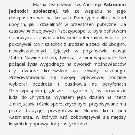
Można też nazwać św. Andrzeja
Patronem
jedności społecznej
, tak ze względu na jego
duszpasterstwo na kresach Rzeczypospolitej wśród
ubogich, jak i działalność w przestrzeni publicznej. Za
czasów Andrzejowych Rzeczypospolita była państwem
stanowym, z silnymi podziałami społecznymi. Andrzej je
pokonywał. On ? szlachcic z urodzenia szedł do ubogich,
niewykształconych, żyjących w pogaństwie, niosąc
Dobrą Nowinę i chleb, tworząc z nimi wspólnotę. Nie
pożądał życia wygodnego na dworach możnowładców
czy dworze królewskim ani chwały uczonego.
Przeciwstawiając się swojej wpływowej rodzinie
wybierał bezdroża i pustkowia na peryferiach
Rzeczypospolitej, głuszę i zagrożenie, by prowadzić
ludzi do Chrystusa. Wyrazem jego działań na rzecz
zmniejszania różnic społecznych było, przypisywane mu
przez tradycję, przygotowanie Ślubów króla Jana
Kazimierza, w których Król zobowiązywał się między
innymi do poprawy doli prostych ludzi.