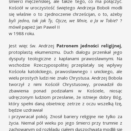
śmierci męczeńskiej, ale także tego, co ma połączyć.
Kościół w uroczystość świętego Andrzeja Boboli modli
się właśnie o to zjednoczenie chrześcijan, o to, ażeby
byli jedno, tak jak Ty, Ojcze, we Mnie, a Ja w Tobie
? ?
mówił papież Jan Paweł II
w 1988 roku.
Jest więc św. Andrzej
Patronem jedności religijnej
,
protoplastą ekumenizmu. Duch dialogu przenikał jego
dysputy teologiczne z kapłanami prawosławnymi. Na
wschodzie Rzeczypospolitej przeplatały się wpływy
Kościoła katolickiego, prawosławnego i unickiego, ale
wielu prostych ludzi nie znało Chrystusa. Andrzej Bobola
tworzył z nimi Kościół Chrystusowy, prowadził do
zbawienia ponad podziałami w Kościele, niosąc
udręczonym ludziom przesłanie, że istnieje dobry Bóg,
który spełni daną obietnicę: zetrze z oczu wszelką łzę,
będzie uzdrawiał
i przywracał pokój. Znosił bariery religijne nie tylko za
życia. Niemal pół wieku po jego śmierci przy trumnie z
zachowanym od rozkładu ciałem duszochwata modlili się