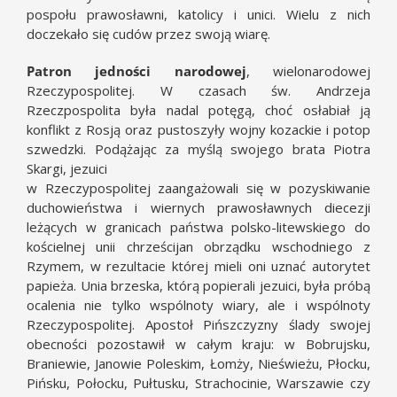
pospołu prawosławni, katolicy i unici. Wielu z nich
doczekało się cudów przez swoją wiarę.
Patron jedności narodowej
, wielonarodowej
Rzeczypospolitej. W czasach św. Andrzeja
Rzeczpospolita była nadal potęgą, choć osłabiał ją
konflikt z Rosją oraz pustoszyły wojny kozackie i potop
szwedzki. Podążając za myślą swojego brata Piotra
Skargi, jezuici
w Rzeczypospolitej zaangażowali się w pozyskiwanie
duchowieństwa i wiernych prawosławnych diecezji
leżących w granicach państwa polsko-litewskiego do
kościelnej unii chrześcijan obrządku wschodniego z
Rzymem, w rezultacie której mieli oni uznać autorytet
papieża. Unia brzeska, którą popierali jezuici, była próbą
ocalenia nie tylko wspólnoty wiary, ale i wspólnoty
Rzeczypospolitej. Apostoł Pińszczyzny ślady swojej
obecności pozostawił w całym kraju: w Bobrujsku,
Braniewie, Janowie Poleskim, Łomży, Nieświeżu, Płocku,
Pińsku, Połocku, Pułtusku, Strachocinie, Warszawie czy