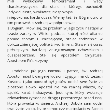
miał wybuchowy temperament i wady
charakterystyczne dla stanu, z którego pochodził.
Indywidualista, wrażliwiec, niespokojna
i niepokorna, harda dusza. Wiemy też, że Bóg mocno w
nim pracował, a Andrzej współpracował
z Bogiem. Mówi się, że przełom w jego życiu nastąpił w
czasie zarazy w Wilnie, podczas której niósł ofiarnie
pomoc chorym i umierającym, stając codziennie w
obliczu zbierającej obfite żniwo śmierci. Stawał się coraz
pełniejszym, bardziej zintegrowanym człowiekiem i
duszpasterzem. Stał się apostołem Chrystusa,
Apostołem Pińszczyzny.
Podobnie jak jego imiennik i patron, św. Andrzej
Apostoł, niósł Ewangelię ludziom żyjącym na obrzeżach
Kościoła i jako apostoł był gotów oddać swe życie za
głoszone słowo. Apostoł nie ma realnej władzy, by
sądzić, karać i skazywać. Jest tym, który wskazuje
człowiekowi życiodajną drogę i przestrzega przed inną,
która prowadzi ku śmierci. Andrzej Bobola sam oddał
swe życie za to, by przemoc czy manipulacja w żadnej