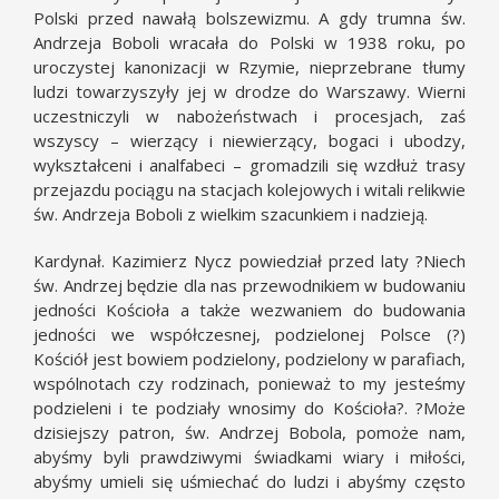
Polski przed nawałą bolszewizmu. A gdy trumna św.
Andrzeja Boboli wracała do Polski w 1938 roku, po
uroczystej kanonizacji w Rzymie, nieprzebrane tłumy
ludzi towarzyszyły jej w drodze do Warszawy. Wierni
uczestniczyli w nabożeństwach i procesjach, zaś
wszyscy – wierzący i niewierzący, bogaci i ubodzy,
wykształceni i analfabeci – gromadzili się wzdłuż trasy
przejazdu pociągu na stacjach kolejowych i witali relikwie
św. Andrzeja Boboli z wielkim szacunkiem i nadzieją.
Kardynał. Kazimierz Nycz powiedział przed laty ?Niech
św. Andrzej będzie dla nas przewodnikiem w budowaniu
jedności Kościoła a także wezwaniem do budowania
jedności we współczesnej, podzielonej Polsce (?)
Kościół jest bowiem podzielony, podzielony w parafiach,
wspólnotach czy rodzinach, ponieważ to my jesteśmy
podzieleni i te podziały wnosimy do Kościoła?. ?Może
dzisiejszy patron, św. Andrzej Bobola, pomoże nam,
abyśmy byli prawdziwymi świadkami wiary i miłości,
abyśmy umieli się uśmiechać do ludzi i abyśmy często