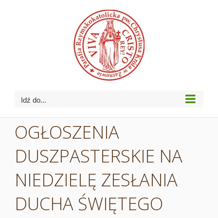
Przejdź
do
zawartości
Idź do...
OGŁOSZENIA
DUSZPASTERSKIE NA
NIEDZIELĘ ZESŁANIA
DUCHA ŚWIĘTEGO