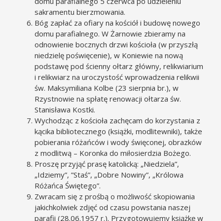
domu parafialnego 5 czerwca po udzieleniu
sakramentu bierzmowania.
Bóg zapłać za ofiary na kościół i budowę nowego
domu parafialnego. W Żarnowie zbieramy na
odnowienie bocznych drzwi kościoła (w przyszłą
niedzielę poświęcenie), w Koniewie na nową
podstawę pod ścienny ołtarz główny, relikwiarium
i relikwiarz na uroczystość wprowadzenia relikwii
św. Maksymiliana Kolbe (23 sierpnia br.), w
Rzystnowie na spłatę renowacji ołtarza św.
Stanisława Kostki.
Wychodząc z kościoła zachęcam do korzystania z
kącika bibliotecznego (książki, modlitewniki), także
pobierania różańców i wody święconej, obrazków
z modlitwą – Koronka do miłosierdzia Bożego.
Proszę przyjąć prasę katolicką: „Niedziela”,
„Idziemy”, ”Staś”, „Dobre Nowiny”, „Królowa
Różańca Świętego”.
Zwracam się z prośbą o możliwość skopiowania
jakichkolwiek zdjęć od czasu powstania naszej
parafii (28.06.1957 r.). Przygotowujemy książkę w