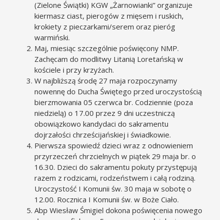
(Zielone Świątki) KGW „Żarnowianki” organizuje
kiermasz ciast, pierogów z mięsem i ruskich,
krokiety z pieczarkami/serem oraz pieróg
warmiński.
Maj, miesiąc szczególnie poświęcony NMP.
Zachęcam do modlitwy Litanią Loretańską w
kościele i przy krzyżach.
W najbliższą środę 27 maja rozpoczynamy
nowennę do Ducha Świętego przed uroczystością
bierzmowania 05 czerwca br. Codziennie (poza
niedzielą) o 17.00 przez 9 dni uczestniczą
obowiązkowo kandydaci do sakramentu
dojrzałości chrześcijańskiej i świadkowie.
Pierwsza spowiedź dzieci wraz z odnowieniem
przyrzeczeń chrzcielnych w piątek 29 maja br. o
16.30. Dzieci do sakramentu pokuty przystępują
razem z rodzicami, rodzeństwem i całą rodziną.
Uroczystość I Komunii św. 30 maja w sobotę o
12.00. Rocznica I Komunii św. w Boże Ciało.
Abp Wiesław Śmigiel dokona poświęcenia nowego