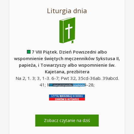
Liturgia dnia
7 VIII Piątek. Dzień Powszedni albo
wspomnienie świętych męczenników Sykstusa II,
papieża, i Towarzyszy albo wspomnienie św.
Kajetana, prezbitera
Na 2, 1. 3; 3, 1-3. 6-7; Pwt 32, 35cd-36ab. 39abcd.
41; Mt 5, 10; Mt 16, 24-28;
Zobacz czytanie na dziś