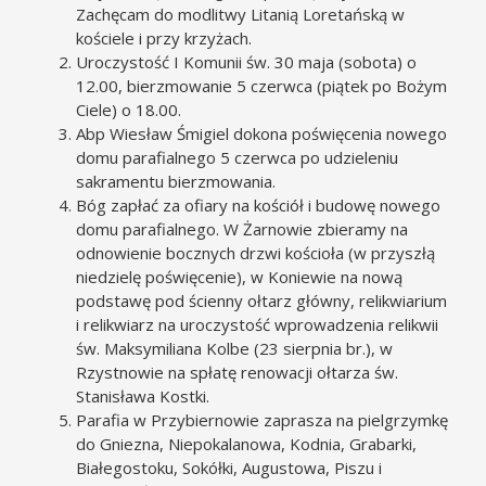
Zachęcam do modlitwy Litanią Loretańską w
kościele i przy krzyżach.
Uroczystość I Komunii św. 30 maja (sobota) o
12.00, bierzmowanie 5 czerwca (piątek po Bożym
Ciele) o 18.00.
Abp Wiesław Śmigiel dokona poświęcenia nowego
domu parafialnego 5 czerwca po udzieleniu
sakramentu bierzmowania.
Bóg zapłać za ofiary na kościół i budowę nowego
domu parafialnego. W Żarnowie zbieramy na
odnowienie bocznych drzwi kościoła (w przyszłą
niedzielę poświęcenie), w Koniewie na nową
podstawę pod ścienny ołtarz główny, relikwiarium
i relikwiarz na uroczystość wprowadzenia relikwii
św. Maksymiliana Kolbe (23 sierpnia br.), w
Rzystnowie na spłatę renowacji ołtarza św.
Stanisława Kostki.
Parafia w Przybiernowie zaprasza na pielgrzymkę
do Gniezna, Niepokalanowa, Kodnia, Grabarki,
Białegostoku, Sokółki, Augustowa, Piszu i