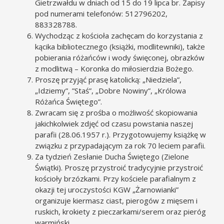
Gietrzwałdu w dniach od 15 do 19 lipca br. Zapisy
pod numerami telefonów: 512796202,
883328788.
Wychodząc z kościoła zachęcam do korzystania z
kącika bibliotecznego (książki, modlitewniki), także
pobierania różańców i wody święconej, obrazków
z modlitwą – Koronka do miłosierdzia Bożego.
Proszę przyjąć prasę katolicką: „Niedziela”,
„Idziemy”, ”Staś”, „Dobre Nowiny”, „Królowa
Różańca Świętego”.
Zwracam się z prośba o możliwość skopiowania
jakichkolwiek zdjęć od czasu powstania naszej
parafii (28.06.1957 r.). Przygotowujemy książkę w
związku z przypadającym za rok 70 leciem parafii.
Za tydzień Zesłanie Ducha Świętego (Zielone
Świątki). Proszę przystroić tradycyjnie przystroić
kościoły brzózkami. Przy kościele parafialnym z
okazji tej uroczystości KGW „Żarnowianki”
organizuje kiermasz ciast, pierogów z mięsem i
ruskich, krokiety z pieczarkami/serem oraz pieróg
warmiński.