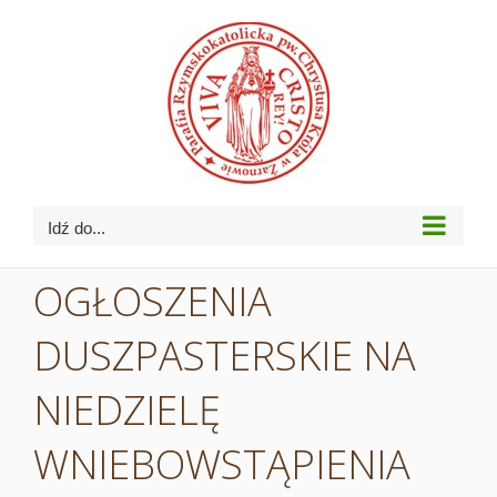
Przejdź
do
zawartości
Idź do...
OGŁOSZENIA
DUSZPASTERSKIE NA
NIEDZIELĘ
WNIEBOWSTĄPIENIA