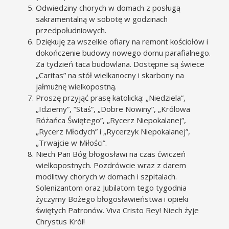
Odwiedziny chorych w domach z posługą
sakramentalną w sobotę w godzinach
przedpołudniowych.
Dziękuję za wszelkie ofiary na remont kościołów i
dokończenie budowy nowego domu parafialnego.
Za tydzień taca budowlana. Dostępne są świece
„Caritas” na stół wielkanocny i skarbony na
jałmużnę wielkopostną.
Proszę przyjąć prasę katolicką: „Niedziela”,
„Idziemy”, ”Staś”, „Dobre Nowiny”, „Królowa
Różańca Świętego”, „Rycerz Niepokalanej”,
„Rycerz Młodych” i „Rycerzyk Niepokalanej”,
„Trwajcie w Miłości”.
Niech Pan Bóg błogosławi na czas ćwiczeń
wielkopostnych. Pozdrówcie wraz z darem
modlitwy chorych w domach i szpitalach.
Solenizantom oraz Jubilatom tego tygodnia
życzymy Bożego błogosławieństwa i opieki
świętych Patronów. Viva Cristo Rey! Niech żyje
Chrystus Król!