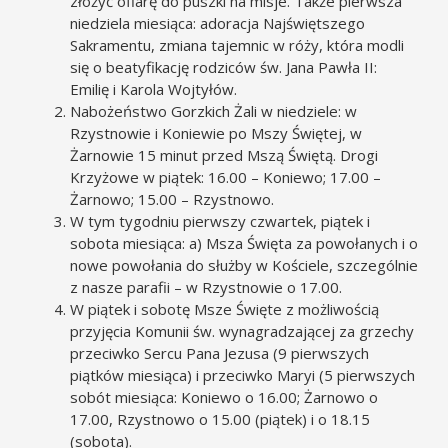
złożyć ofiarę do puszki na misje. Także pierwsza
niedziela miesiąca: adoracja Najświętszego
Sakramentu, zmiana tajemnic w róży, która modli
się o beatyfikację rodziców św. Jana Pawła II:
Emilię i Karola Wojtyłów.
Nabożeństwo Gorzkich Żali w niedziele: w
Rzystnowie i Koniewie po Mszy Świętej, w
Żarnowie 15 minut przed Mszą Świętą. Drogi
Krzyżowe w piątek: 16.00 – Koniewo; 17.00 –
Żarnowo; 15.00 – Rzystnowo.
W tym tygodniu pierwszy czwartek, piątek i
sobota miesiąca: a) Msza Święta za powołanych i o
nowe powołania do służby w Kościele, szczególnie
z nasze parafii – w Rzystnowie o 17.00.
W piątek i sobotę Msze Święte z możliwością
przyjęcia Komunii św. wynagradzającej za grzechy
przeciwko Sercu Pana Jezusa (9 pierwszych
piątków miesiąca) i przeciwko Maryi (5 pierwszych
sobót miesiąca: Koniewo o 16.00; Żarnowo o
17.00, Rzystnowo o 15.00 (piątek) i o 18.15
(sobota).