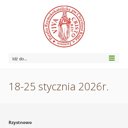
Przejdź
do
zawartości
Idź do...
18-25 stycznia 2026r.
Rzystnowo