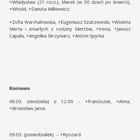
+Władysław (21 rocz.), Marek (w 30 dzień po śmierci),
+Witold, +Danuta Milkiewicz;
+Zofia Warchałowska, +Eugeniusz Szulczewski, +Wioleta
Merta i zmarłych z rodziny Mertów, +Irena, +Janusz
Capała, +Angelika Skrzyniarz, +Antoni Spyrka.
Koniewo
08.03. (niedziela) o 12.00 – +Franciszek, +Anna,
+Bronisław Jama.
09.03. (poniedziałek) – +Ryszard.