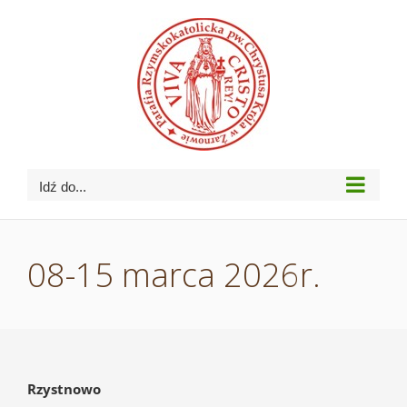
Przejdź
do
zawartości
Idź do...
08-15 marca 2026r.
Rzystnowo