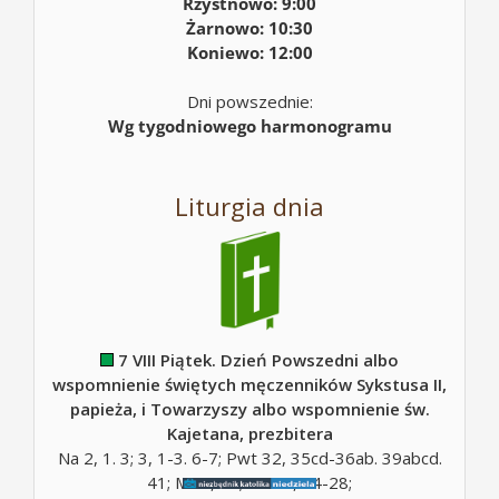
Rzystnowo: 9:00
Żarnowo: 10:30
Koniewo: 12:00
Dni powszednie:
Wg tygodniowego harmonogramu
Liturgia dnia
7 VIII Piątek. Dzień Powszedni albo
wspomnienie świętych męczenników Sykstusa II,
papieża, i Towarzyszy albo wspomnienie św.
Kajetana, prezbitera
Na 2, 1. 3; 3, 1-3. 6-7; Pwt 32, 35cd-36ab. 39abcd.
41; Mt 5, 10; Mt 16, 24-28;