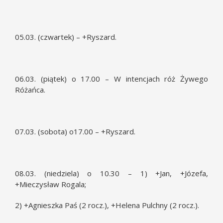
05.03. (czwartek) – +Ryszard.
06.03. (piątek) o 17.00 – W intencjach róż Żywego
Różańca.
07.03. (sobota) o17.00 – +Ryszard.
08.03. (niedziela) o 10.30 – 1) +Jan, +Józefa,
+Mieczysław Rogala;
2) +Agnieszka Paś (2 rocz.), +Helena Pulchny (2 rocz.).