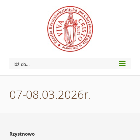
Przejdź
do
zawartości
Idź do...
07-08.03.2026r.
Rzystnowo