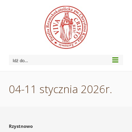
Przejdź
do
zawartości
Idź do...
04-11 stycznia 2026r.
Rzystnowo