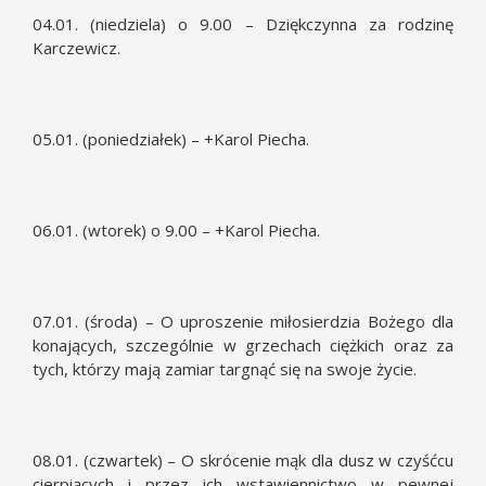
04.01. (niedziela) o 9.00 – Dziękczynna za rodzinę
Karczewicz.
05.01. (poniedziałek) – +Karol Piecha.
06.01. (wtorek) o 9.00 – +Karol Piecha.
07.01. (środa) – O uproszenie miłosierdzia Bożego dla
konających, szczególnie w grzechach ciężkich oraz za
tych, którzy mają zamiar targnąć się na swoje życie.
08.01. (czwartek) – O skrócenie mąk dla dusz w czyśćcu
cierpiących i przez ich wstawiennictwo w pewnej