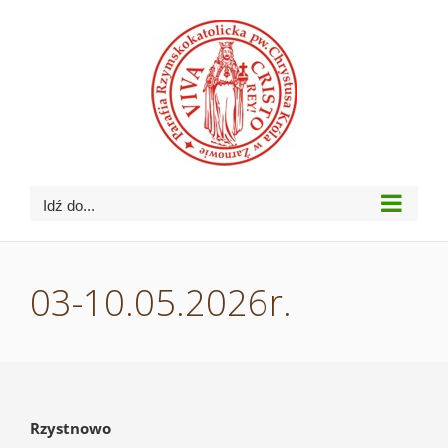
Przejdź
do
zawartości
Idź do...
03-10.05.2026r.
Rzystnowo