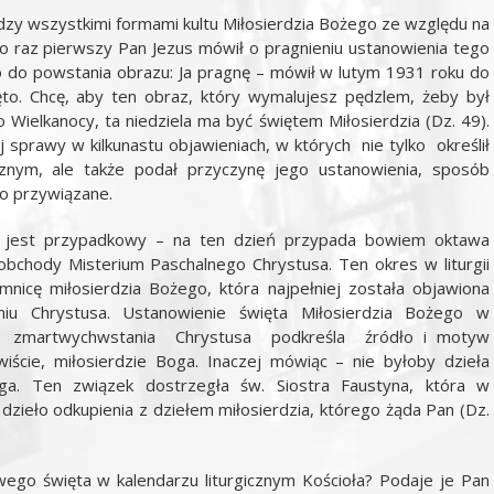
dzy wszystkimi formami kultu Miłosierdzia Bożego ze względu na
a. Po raz pierwszy Pan Jezus mówił o pragnieniu ustanowienia tego
 do powstania obrazu: Ja pragnę – mówił w lutym 1931 roku do
ęto. Chcę, aby ten obraz, który wymalujesz pędzlem, żeby był
 Wielkanocy, ta niedziela ma być świętem Miłosierdzia (Dz. 49).
 sprawy w kilkunastu objawieniach, w których nie tylko określił
znym, ale także podał przyczynę jego ustanowienia, sposób
go przywiązane.
ie jest przypadkowy – na ten dzień przypada bowiem oktawa
bchody Misterium Paschalnego Chrystusa. Ten okres w liturgii
emnicę miłosierdzia Bożego, która najpełniej została objawiona
iu Chrystusa. Ustanowienie święta Miłosierdzia Bożego w
 i zmartwychwstania Chrystusa podkreśla źródło i motyw
iście, miłosierdzie Boga. Inaczej mówiąc – nie byłoby dzieła
oga. Ten związek dostrzegła św. Siostra Faustyna, która w
t dzieło odkupienia z dziełem miłosierdzia, którego żąda Pan (Dz.
ego święta w kalendarzu liturgicznym Kościoła? Podaje je Pan