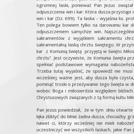
ogromnej łaski, ponieważ Pan Jezus związał 
odpuszczenia win i kar: Która dusza przystąpi
win i kar (Dz. 699). Ta łaska – wyjaśnia ks. pr
Ten polega bowiem tylko na darowaniu kar do
odpuszczeniem samychże win. Najszczególniej
sakramentów z wyjątkiem sakramentu chrzt
sakramentalną łaską chrztu świętego. W przyt
kar z Komunią świętą przyjętą w święto Miłos
chrztu”. Jest oczywiste, że Komunia święta prz
spełniać podstawowe wymagania nabożeństwa
Trzeba tutaj wyjaśnić, że spowiedź nie musi
wcześniej; ważne jest, aby dusza była czyst
pominąć troski o przeżywanie tego święta w d
wobec Boga i miłosierdzia względem bliźnich
Chrystusowych związanych z tą formą kultu Mił
Pan Jezus powiedział, że w tym dniu otwarte s
lęka zbliżyć do Mnie żadna dusza, chociażby grz
nawet ci, którzy wcześniej nie mieli naboż
uczestniczyć we wszystkich łaskach, jakie Pan 