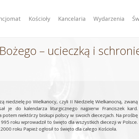
encjomat
Kościoły
Kancelaria
Wydarzenia
Św
 Bożego – ucieczką i schron
 niedzielę po Wielkanocy, czyli II Niedzielę Wielkanocną, zwaną
ał je do kalendarza liturgicznego najpierw Franciszek kard.
, a potem niektórzy biskupi polscy w swoich diecezjach. Na prośbę
 1995 roku wprowadził to święto dla wszystkich diecezji w Polsce.
 2000 roku Papież ogłosił to święto dla całego Kościoła.