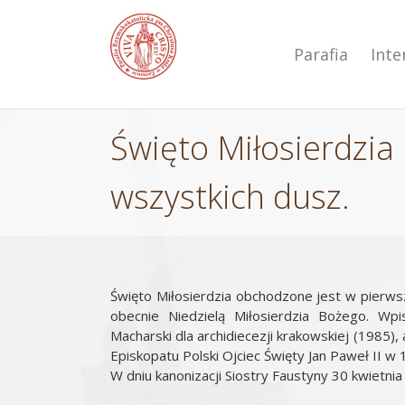
Przejdź
do
zawartości
Parafia
Int
Święto Miłosierdzia
wszystkich dusz.
Święto Miłosierdzia obchodzone jest w pierwszą
obecnie Niedzielą Miłosierdzia Bożego. Wpis
Macharski dla archidiecezji krakowskiej (1985)
Episkopatu Polski Ojciec Święty Jan Paweł II w
W dniu kanonizacji Siostry Faustyny 30 kwietnia