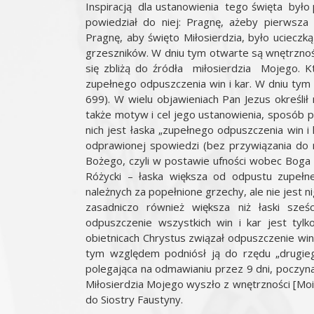
Inspiracją dla ustanowienia tego święta było 
powiedział do niej: Pragnę, ażeby pierwsza 
Pragnę, aby święto Miłosierdzia, było ucieczką
grzeszników. W dniu tym otwarte są wnętrznoś
się zbliżą do źródła miłosierdzia Mojego. K
zupełnego odpuszczenia win i kar. W dniu tym 
699). W wielu objawieniach Pan Jezus określił 
także motyw i cel jego ustanowienia, sposób p
nich jest łaska „zupełnego odpuszczenia win 
odprawionej spowiedzi (bez przywiązania do 
Bożego, czyli w postawie ufności wobec Boga i c
Różycki – łaska większa od odpustu zupełn
należnych za popełnione grzechy, ale nie jest 
zasadniczo również większa niż łaski sze
odpuszczenie wszystkich win i kar jest tyl
obietnicach Chrystus związał odpuszczenie win 
tym względem podniósł ją do rzędu „drugie
polegająca na odmawianiu przez 9 dni, poczyna
Miłosierdzia Mojego wyszło z wnętrzności [Moic
do Siostry Faustyny.