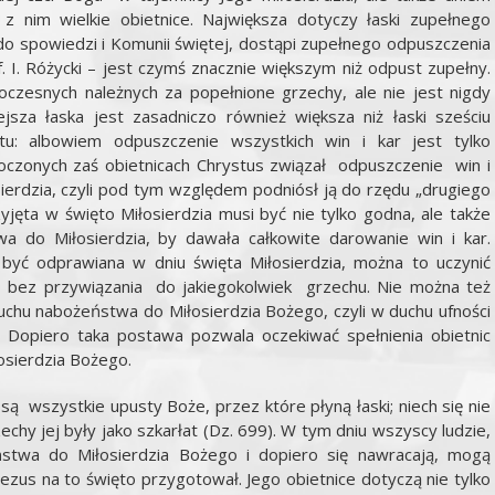
z nim wielkie obietnice. Największa dotyczy łaski zupełnego
 do spowiedzi i Komunii świętej, dostąpi zupełnego odpuszczenia
of. I. Różycki – jest czymś znacznie większym niż odpust zupełny.
czesnych należnych za popełnione grzechy, ale nie jest nigdy
sza łaska jest zasadniczo również większa niż łaski sześciu
u: albowiem odpuszczenie wszystkich win i kar jest tylko
oczonych zaś obietnicach Chrystus związał odpuszczenie win i
ierdzia, czyli pod tym względem podniósł ją do rzędu „drugiego
yjęta w święto Miłosierdzia musi być nie tylko godna, ale także
 do Miłosierdzia, by dawała całkowite darowanie win i kar.
 być odprawiana w dniu święta Miłosierdzia, można to uczynić
a, bez przywiązania do jakiegokolwiek grzechu. Nie można też
uchu nabożeństwa do Miłosierdzia Bożego, czyli w duchu ufności
. Dopiero taka postawa pozwala oczekiwać spełnienia obietnic
osierdzia Bożego.
ą wszystkie upusty Boże, przez które płyną łaski; niech się nie
echy jej były jako szkarłat (Dz. 699). W tym dniu wszyscy ludzie,
eństwa do Miłosierdzia Bożego i dopiero się nawracają, mogą
Jezus na to święto przygotował. Jego obietnice dotyczą nie tylko