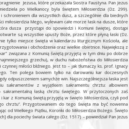
pragnienie Jezusa, które przekazała Siostra Faustyna. Pan Jezus
niedziela po Wielkanocy była świętem Miłosierdzia (Dz. 299).
 i schronieniem dla wszystkich dusz, a szczególnie dla biednych
ci miłosierdzia Mego, wylewam całe morze łask na dusze, które
tóra dusza przystąpi do spowiedzi i Komunii świętej, dostąpi
otwarte są wszystkie upusty Boże, przez które płyną łaski (Dz.
nie tylko miejsce święta w kalendarzu liturgicznym Kościoła, ale
rzygotowania i obchodzenia oraz wielkie obietnice. Największą z
i kar” związana z Komunią świętą przyjętą w tym dniu po dobrze
najmniejszego grzechu), w duchu nabożeństwa do Miłosierdzia
zynnej miłości bliźniego. Jest to – jak tłumaczy ks. prof. Ignacy
ego. Ten polega bowiem tylko na darowaniu kar doczesnych
nigdy odpuszczeniem samychże win. Najszczególniejsza łaska jest
ściu sakramentów z wyjątkiem sakramentu chrztu: albowiem
ko sakramentalną łaską chrztu świętego. W przytoczonych zaś
i kar z Komunią świętą przyjętą w święto Miłosierdzia, czyli pod
go chrztu”. Przygotowaniem do tego święta ma być nowenna
jąc od Wielkiego Piątku, Koronki do Miłosierdzia Bożego. Święto
h] dla pociechy świata całego (Dz. 1517) – powiedział Pan Jezus