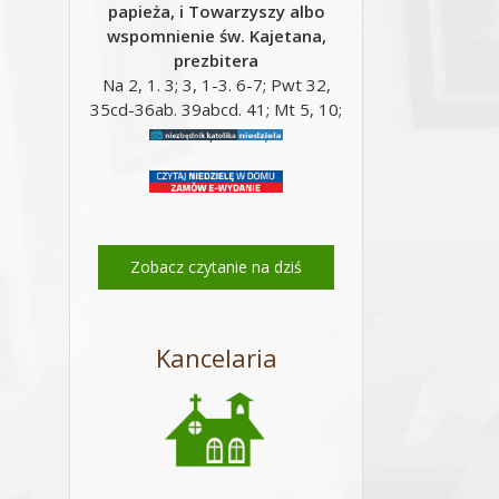
papieża, i Towarzyszy albo
wspomnienie św. Kajetana,
prezbitera
Na 2, 1. 3; 3, 1-3. 6-7; Pwt 32,
35cd-36ab. 39abcd. 41; Mt 5, 10;
Mt 16, 24-28;
Zobacz czytanie na dziś
Kancelaria