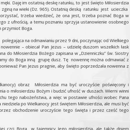
męki. Daję im ostatnią deskę ratunku, to jest święto Miłosierdzia
o, zginą na wieki (Dz. 965). Ostatnią deską ratunku jest ucieczka
orzystać, trzeba wiedzieć, że ona jest, trzeba poznać Boga w
Niego z ufnością, a temu poznaniu sprzyja ustanowienie osobnego
n przymiot Boga.
polegająca na odmawianiu przez 9 dni, poczynając od Wielkiego
j nowennie – obiecał Pan Jezus – udzielę duszom wszelkich łask
na do Miłosierdzia Bożego zapisana w „Dzienniczku” św. Siostry
dzamy do Boga inną grupę dusz. Tę nowennę można odmawiać z
, ponieważ Pan Jezus pragnie, aby święto poprzedzała nowenna z
kanocy) obraz Miłosierdzia ma być uroczyście poświęcony i
nia o miłosierdziu Bożym i budzić ufność w duszach. Wierni winni
chu tego nabożeństwa, a więc w postawie ufności wobec Pana
a niedziela po Wielkanocy jest świętem Miłosierdzia, ale musi być
 przez obchodzenie uroczyście tego święta i przez cześć tego
lkiej czci Boga w tajemnicy Jego miłosierdzia, ale także dniem