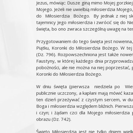
Jezus, mówiąc: Dusze giną mimo Mojej gorzkiej 
Mojego. Jeżeli nie uwielbią miłosierdzia Mojeg
do Miłosierdzia Bożego. By jednak z niej sk
tajemnicy Jego miłosierdzia i zwrócić się do 
święta, bo ono zwraca szczególną uwagę na te
Przygotowaniem do tego święta jest nowenna, 
Piątku, Koronki do Miłosierdzia Bożego. W te
(Dz. 796). Rozpowszechniona jest także nowen
Faustyny, w której każdego dnia przyprowa
pobożności, ale nie można na niej poprzestać
Koronki do Miłosierdzia Bożego.
W dniu święta (pierwsza niedziela po Wiel
publicznie uczczony, a kapłani mają mówić kaza
ten dzień przeżywać z czystym sercem, w du
Boga i miłosierdzia względem bliźnich. Pierwsz
i czyn; i żądam czci dla Mojego miłosierdzia
obrazu (Dz. 742).
Święto Miłosierdzia jest nie tylko dniem wie