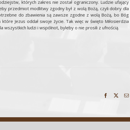
dziejstw, których zakres nie został ograniczony. Ludzie ufający
leby przedmiot modlitwy zgodny był z wolą Bożą, czyli dobry dla
potrzebne do zbawienia są zawsze zgodne z wolą Bożą, bo Bóg
a które Jezus oddał swoje życie. Tak więc w święto Miłosierdzia
 wszystkich ludzi i wspólnot, byleby o nie prosili z ufnością.
Facebook
X
Wszelkie Prawa Zastrzeżone | parafiazarnowo.com.pl | Wykonanie:
ArtGraf