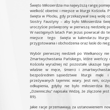
Święto Miłosierdzia ma najwyższą rangę pomię
wielkość obietnic i miejsce w liturgii Kościoł
święta w Płocku, gdy przekazywał swą wolę co
Siostry Faustyny – aby było Miłosierdzia świ
uroczyście poświęcony w pierwszą niedzielę po
W następnych latach Pan Jezus powracał do tej
miejsce tego święta w kalendarzu liturgic
przygotowania i obchodzenia oraz łaski do nie
Wybór pierwszej niedzieli po Wielkanocy n
Zmartwychwstania Pańskiego, które wieńczy o
Kościoła wyraźniej niż pozostałe ukazuje taj
właśnie w męce, śmierci i zmartwychwstan
bezpośrednim sąsiedztwie liturgii męki
przeżywanych tajemnic wiary. Jest nim, oczyw
odkupienia, gdyby nie było miłosierdzia B
„Dzienniczku” napisała: Widzę, że złączone jes
89).
Jakie racje przemawiają za ustanowieniem now