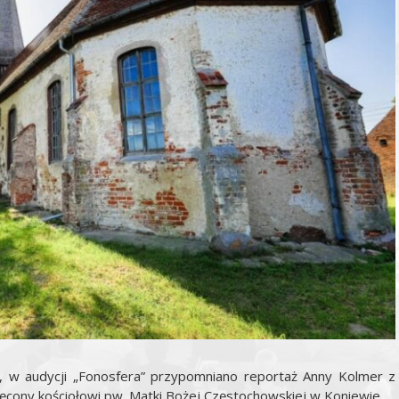
, w audycji „Fonosfera” przypomniano reportaż Anny Kolmer z
ięcony kościołowi pw. Matki Bożej Częstochowskiej w Koniewie.