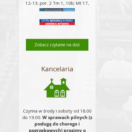
12-13; por. 2 Tm 1, 10b; Mt 17,
14-20;
Zobacz czytanie na dziś
Kancelaria
Email
Czynna w środy i soboty od 18.00
do 19.00.
W sprawach pilnych (z
posługą do chorego i
pogrzebowych) prosimy o