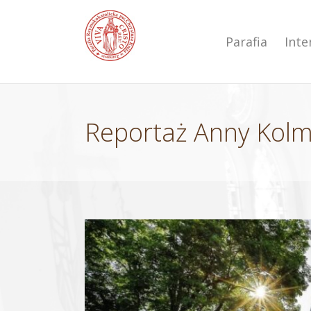
Przejdź
do
zawartości
Parafia
Int
Reportaż Anny Kolm
Pokaż
większy
obrazek