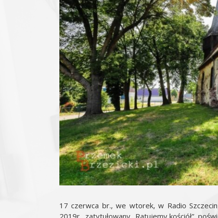
17 czerwca br., we wtorek, w Radio Szczecin
2019r., zatytułowany „Ratujemy kościół”, pośw