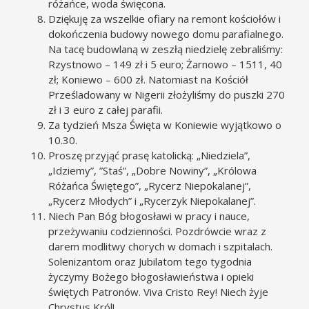
różańce, woda święcona.
Dziękuję za wszelkie ofiary na remont kościołów i
dokończenia budowy nowego domu parafialnego.
Na tacę budowlaną w zeszłą niedzielę zebraliśmy:
Rzystnowo – 149 zł i 5 euro; Żarnowo – 1511, 40
zł; Koniewo – 600 zł. Natomiast na Kościół
Prześladowany w Nigerii złożyliśmy do puszki 270
zł i 3 euro z całej parafii.
Za tydzień Msza Święta w Koniewie wyjątkowo o
10.30.
Proszę przyjąć prasę katolicką: „Niedziela”,
„Idziemy”, ”Staś”, „Dobre Nowiny”, „Królowa
Różańca Świętego”, „Rycerz Niepokalanej”,
„Rycerz Młodych” i „Rycerzyk Niepokalanej”.
Niech Pan Bóg błogosławi w pracy i nauce,
przeżywaniu codzienności. Pozdrówcie wraz z
darem modlitwy chorych w domach i szpitalach.
Solenizantom oraz Jubilatom tego tygodnia
życzymy Bożego błogosławieństwa i opieki
świętych Patronów. Viva Cristo Rey! Niech żyje
Chrystus Król!