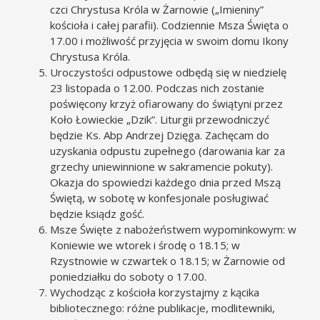
czci Chrystusa Króla w Żarnowie („Imieniny”
kościoła i całej parafii). Codziennie Msza Święta o
17.00 i możliwość przyjęcia w swoim domu Ikony
Chrystusa Króla.
Uroczystości odpustowe odbędą się w niedzielę
23 listopada o 12.00. Podczas nich zostanie
poświęcony krzyż ofiarowany do świątyni przez
Koło Łowieckie „Dzik”. Liturgii przewodniczyć
będzie Ks. Abp Andrzej Dzięga. Zachęcam do
uzyskania odpustu zupełnego (darowania kar za
grzechy uniewinnione w sakramencie pokuty).
Okazja do spowiedzi każdego dnia przed Mszą
Świętą, w sobotę w konfesjonale posługiwać
będzie ksiądz gość.
Msze Święte z nabożeństwem wypominkowym: w
Koniewie we wtorek i środę o 18.15; w
Rzystnowie w czwartek o 18.15; w Żarnowie od
poniedziałku do soboty o 17.00.
Wychodząc z kościoła korzystajmy z kącika
bibliotecznego: różne publikacje, modlitewniki,