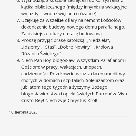
Wychodząc z kościoła zachęcam do korzystania z
kącika bibliotecznego (między innymi: na wakacyjne
wyjazdy – woda święcona i różańce).
Dziękuję za wszelkie ofiary na remont kościołów i
dokończenie budowy nowego domu parafialnego.
Za dzisiejsze ofiary na tacę budowlaną.
Proszę przyjąć prasę katolicką: „Niedziela”,
„Idziemy”, ”Staś”, „Dobre Nowiny”, „Królowa
Różańca Świętego”.
Niech Pan Bóg błogosławi wszystkim Parafianom i
Gościom: w pracy, wakacjach, urlopach,
codzienności. Pozdrówcie wraz z darem modlitwy
chorych w domach i szpitalach. Solenizantom oraz
Jubilatom tego tygodnia życzymy Bożego
błogosławieństwa i opieki świętych Patronów. Viva
Cristo Rey! Niech żyje Chrystus Król!
10 sierpnia 2025