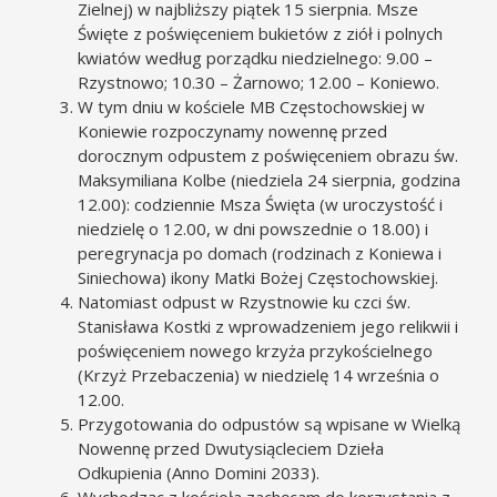
Zielnej) w najbliższy piątek 15 sierpnia. Msze
Święte z poświęceniem bukietów z ziół i polnych
kwiatów według porządku niedzielnego: 9.00 –
Rzystnowo; 10.30 – Żarnowo; 12.00 – Koniewo.
W tym dniu w kościele MB Częstochowskiej w
Koniewie rozpoczynamy nowennę przed
dorocznym odpustem z poświęceniem obrazu św.
Maksymiliana Kolbe (niedziela 24 sierpnia, godzina
12.00): codziennie Msza Święta (w uroczystość i
niedzielę o 12.00, w dni powszednie o 18.00) i
peregrynacja po domach (rodzinach z Koniewa i
Siniechowa) ikony Matki Bożej Częstochowskiej.
Natomiast odpust w Rzystnowie ku czci św.
Stanisława Kostki z wprowadzeniem jego relikwii i
poświęceniem nowego krzyża przykościelnego
(Krzyż Przebaczenia) w niedzielę 14 września o
12.00.
Przygotowania do odpustów są wpisane w Wielką
Nowennę przed Dwutysiącleciem Dzieła
Odkupienia (Anno Domini 2033).