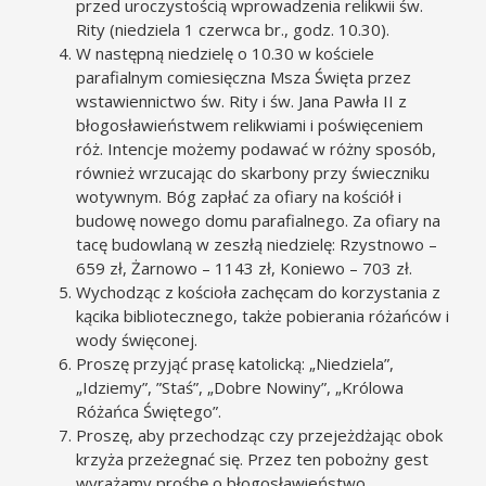
przed uroczystością wprowadzenia relikwii św.
Rity (niedziela 1 czerwca br., godz. 10.30).
W następną niedzielę o 10.30 w kościele
parafialnym comiesięczna Msza Święta przez
wstawiennictwo św. Rity i św. Jana Pawła II z
błogosławieństwem relikwiami i poświęceniem
róż. Intencje możemy podawać w różny sposób,
również wrzucając do skarbony przy świeczniku
wotywnym. Bóg zapłać za ofiary na kościół i
budowę nowego domu parafialnego. Za ofiary na
tacę budowlaną w zeszłą niedzielę: Rzystnowo –
659 zł, Żarnowo – 1143 zł, Koniewo – 703 zł.
Wychodząc z kościoła zachęcam do korzystania z
kącika bibliotecznego, także pobierania różańców i
wody święconej.
Proszę przyjąć prasę katolicką: „Niedziela”,
„Idziemy”, ”Staś”, „Dobre Nowiny”, „Królowa
Różańca Świętego”.
Proszę, aby przechodząc czy przejeżdżając obok
krzyża przeżegnać się. Przez ten pobożny gest
wyrażamy prośbę o błogosławieństwo.