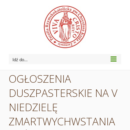
Przejdź
do
zawartości
Idź do...
OGŁOSZENIA
DUSZPASTERSKIE NA V
NIEDZIELĘ
ZMARTWYCHWSTANIA