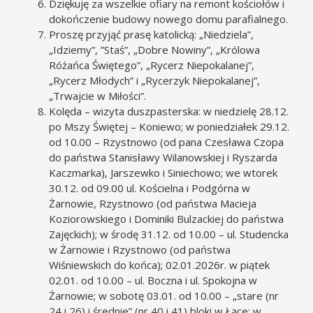
Dziękuję za wszelkie ofiary na remont kościołów i
dokończenie budowy nowego domu parafialnego.
Proszę przyjąć prasę katolicką: „Niedziela”,
„Idziemy”, ”Staś”, „Dobre Nowiny”, „Królowa
Różańca Świętego”, „Rycerz Niepokalanej”,
„Rycerz Młodych” i „Rycerzyk Niepokalanej”,
„Trwajcie w Miłości”.
Kolęda – wizyta duszpasterska: w niedzielę 28.12.
po Mszy Świętej – Koniewo; w poniedziałek 29.12.
od 10.00 – Rzystnowo (od pana Czesława Czopa
do państwa Stanisławy Wilanowskiej i Ryszarda
Kaczmarka), Jarszewko i Siniechowo; we wtorek
30.12. od 09.00 ul. Kościelna i Podgórna w
Żarnowie, Rzystnowo (od państwa Macieja
Koziorowskiego i Dominiki Bulzackiej do państwa
Zajęckich); w środę 31.12. od 10.00 – ul. Studencka
w Żarnowie i Rzystnowo (od państwa
Wiśniewskich do końca); 02.01.2026r. w piątek
02.01. od 10.00 – ul. Boczna i ul. Spokojna w
Żarnowie; w sobotę 03.01. od 10.00 – „stare (nr
24 i 26) i średnie” (nr 40 i 41) bloki w Łące; w