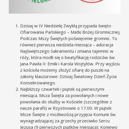
Dzisiaj w IV Niedzielę Zwykłą przypada święto
Ofiarowania Pańskiego – Matki Bożej Gromnicznej.
Podczas Mszy Świętych poświęcenie gromnic. To
również pierwsza niedziela miesiąca – adoracja
Najświętszego Sakramentu i zmiana tajemnic w
róży, która modli się o beatyfikację rodziców św.
Jana Pawła II: Emilii i Karola Wojtyłów. Przy wyjściu
z kościoła możemy złożyć ofiarę do puszki na
zakony klauzurowe. Dzisiaj Światowy Dzień Życia
Konsekrowanego.
Najbliższy czwartek i piątek są pierwszymi
miesiąca. Msza Święta za powołanych i nowe
powołania do służby w Kościele (szczególnie z
nasze parafii) w Rzystnowie o 17.00. W piątek
Msze Święte z możliwością przyjęcia Komunii św.
wynagradzającej za grzechy przeciwko Sercu
Jezusa (9 pierwszych piątków miesiąca): Koniewo