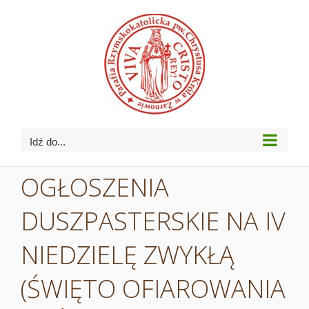
Przejdź
do
zawartości
Idź do...
OGŁOSZENIA
DUSZPASTERSKIE NA IV
NIEDZIELĘ ZWYKŁĄ
(ŚWIĘTO OFIAROWANIA