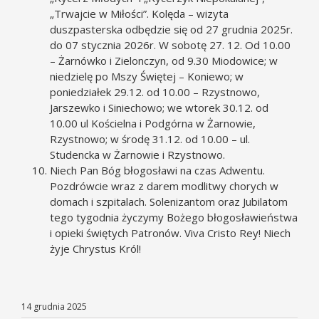
„Trwajcie w Miłości”. Kolęda – wizyta
duszpasterska odbędzie się od 27 grudnia 2025r.
do 07 stycznia 2026r. W sobotę 27. 12. Od 10.00
– Żarnówko i Zielonczyn, od 9.30 Miodowice; w
niedzielę po Mszy Świętej – Koniewo; w
poniedziałek 29.12. od 10.00 – Rzystnowo,
Jarszewko i Siniechowo; we wtorek 30.12. od
10.00 ul Kościelna i Podgórna w Żarnowie,
Rzystnowo; w środę 31.12. od 10.00 – ul.
Studencka w Żarnowie i Rzystnowo.
Niech Pan Bóg błogosławi na czas Adwentu.
Pozdrówcie wraz z darem modlitwy chorych w
domach i szpitalach. Solenizantom oraz Jubilatom
tego tygodnia życzymy Bożego błogosławieństwa
i opieki świętych Patronów. Viva Cristo Rey! Niech
żyje Chrystus Król!
14 grudnia 2025