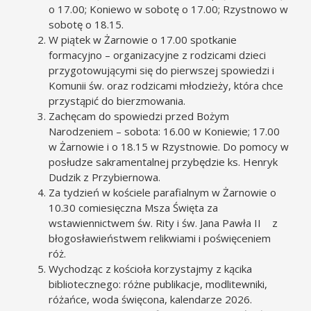
o 17.00; Koniewo w sobotę o 17.00; Rzystnowo w
sobotę o 18.15.
W piątek w Żarnowie o 17.00 spotkanie
formacyjno – organizacyjne z rodzicami dzieci
przygotowującymi się do pierwszej spowiedzi i
Komunii św. oraz rodzicami młodzieży, która chce
przystąpić do bierzmowania.
Zachęcam do spowiedzi przed Bożym
Narodzeniem – sobota: 16.00 w Koniewie; 17.00
w Żarnowie i o 18.15 w Rzystnowie. Do pomocy w
posłudze sakramentalnej przybędzie ks. Henryk
Dudzik z Przybiernowa.
Za tydzień w kościele parafialnym w Żarnowie o
10.30 comiesięczna Msza Święta za
wstawiennictwem św. Rity i św. Jana Pawła II z
błogosławieństwem relikwiami i poświęceniem
róż.
Wychodząc z kościoła korzystajmy z kącika
bibliotecznego: różne publikacje, modlitewniki,
różańce, woda święcona, kalendarze 2026.