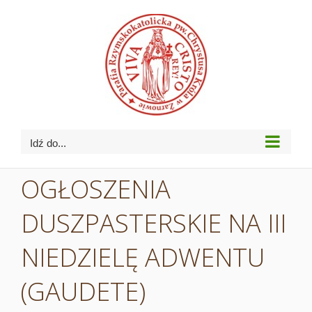
Przejdź
do
zawartości
Idź do...
OGŁOSZENIA
DUSZPASTERSKIE NA III
NIEDZIELĘ ADWENTU
(GAUDETE)