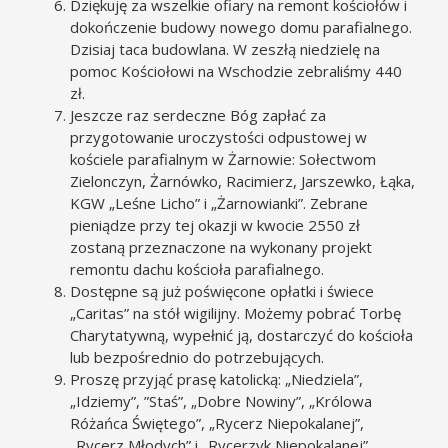
Dziękuję za wszelkie ofiary na remont kościołów i
dokończenie budowy nowego domu parafialnego.
Dzisiaj taca budowlana. W zeszłą niedzielę na
pomoc Kościołowi na Wschodzie zebraliśmy 440
zł.
Jeszcze raz serdeczne Bóg zapłać za
przygotowanie uroczystości odpustowej w
kościele parafialnym w Żarnowie: Sołectwom
Zielonczyn, Żarnówko, Racimierz, Jarszewko, Łąka,
KGW „Leśne Licho” i „Żarnowianki”. Zebrane
pieniądze przy tej okazji w kwocie 2550 zł
zostaną przeznaczone na wykonany projekt
remontu dachu kościoła parafialnego.
Dostępne są już poświęcone opłatki i świece
„Caritas” na stół wigilijny. Możemy pobrać Torbę
Charytatywną, wypełnić ją, dostarczyć do kościoła
lub bezpośrednio do potrzebujących.
Proszę przyjąć prasę katolicką: „Niedziela”,
„Idziemy”, ”Staś”, „Dobre Nowiny”, „Królowa
Różańca Świętego”, „Rycerz Niepokalanej”,
„Rycerz Młodych” i „Rycerzyk Niepokalanej”,