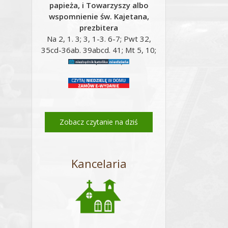
papieża, i Towarzyszy albo
wspomnienie św. Kajetana,
prezbitera
Na 2, 1. 3; 3, 1-3. 6-7; Pwt 32,
35cd-36ab. 39abcd. 41; Mt 5, 10;
Mt 16, 24-28;
Zobacz czytanie na dziś
Kancelaria