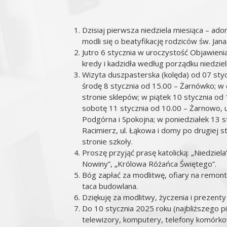
Dzisiaj pierwsza niedziela miesiąca – ad
modli się o beatyfikację rodziców św. Jana
Jutro 6 stycznia w uroczystość Objawien
kredy i kadzidła według porządku niedzie
Wizyta duszpasterska (kolęda) od 07 styc
środę 8 stycznia od 15.00 – Żarnówko; w 
stronie sklepów; w piątek 10 stycznia od 
sobotę 11 stycznia od 10.00 – Żarnowo, ul
Podgórna i Spokojna; w poniedziałek 13 s
Racimierz, ul. Łąkowa i domy po drugiej st
stronie szkoły.
Proszę przyjąć prasę katolicką: „Niedziela
Nowiny”, „Królowa Różańca Świętego”.
Bóg zapłać za modlitwę, ofiary na remont
taca budowlana.
Dziękuję za modlitwy, życzenia i prezenty 
Do 10 stycznia 2025 roku (najbliższego p
telewizory, komputery, telefony komórk