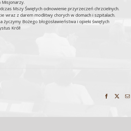
Misjonarzy.
Podczas Mszy Świętych odnowienie przyrzeczeń chrzcielnych.
e wraz z darem modlitwy chorych w domach i szpitalach.
ia życzymy Bożego błogosławieństwa i opieki świętych
ystus Król!
Facebook
X
Wszelkie Prawa Zastrzeżone | parafiazarnowo.com.pl | Wykonanie:
ArtGraf