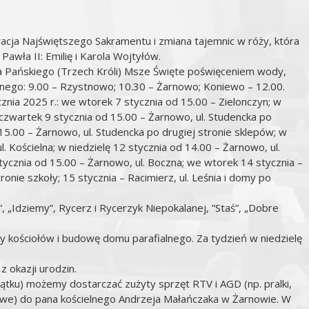
oracja Najświętszego Sakramentu i zmiana tajemnic w róży, która
 Pawła II: Emilię i Karola Wojtyłów.
ia Pańskiego (Trzech Króli) Msze Święte poświęceniem wody,
lnego: 9.00 – Rzystnowo; 10.30 – Żarnowo; Koniewo – 12.00.
znia 2025 r.: we wtorek 7 stycznia od 15.00 – Zielonczyn; w
czwartek 9 stycznia od 15.00 – Żarnowo, ul. Studencka po
15.00 – Żarnowo, ul. Studencka po drugiej stronie sklepów; w
. Kościelna; w niedzielę 12 stycznia od 14.00 – Żarnowo, ul.
tycznia od 15.00 – Żarnowo, ul. Boczna; we wtorek 14 stycznia –
ronie szkoły; 15 stycznia – Racimierz, ul. Leśnia i domy po
”, „Idziemy”, Rycerz i Rycerzyk Niepokalanej, ”Staś”, „Dobre
y kościołów i budowę domu parafialnego. Za tydzień w niedzielę
z okazji urodzin.
iątku) możemy dostarczać zużyty sprzęt RTV i AGD (np. pralki,
owe) do pana kościelnego Andrzeja Małańczaka w Żarnowie. W