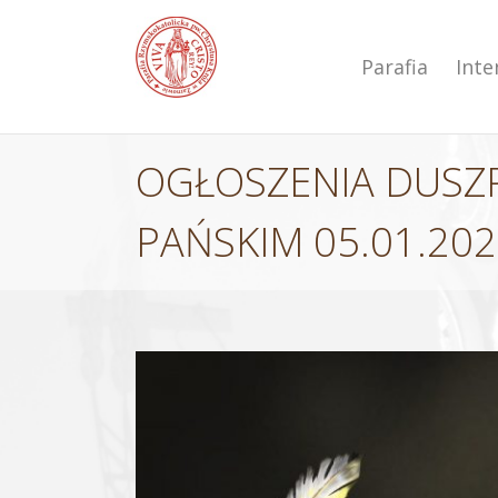
Przejdź
do
zawartości
Parafia
Int
OGŁOSZENIA DUSZP
PAŃSKIM 05.01.202
Pokaż
większy
obrazek