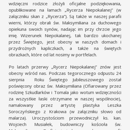
wdzięczni rodzice złożyli oficjalne podziękowania,
opublikowane na łamach „Rycerza Niepokalanej” (w
załączniku skan z „Rycerza”). Są także w naszej parafii
wierni, którzy obrali św. Maksymiliana za duchowego
opiekuna swoich synów, nadając im przy chrzcie jego
imię. Wizerunek Niepokalanej, tak bardzo ukochanej
przez Świętego, jest obecny w naszych domach i
przydrożnych kapliczkach, a także na świętych
obrazkach, które od lat nosimy w portfelach.
Po latach przerwy „Rycerz Niepokalanej” znów jest
obecny wśród nas. Podczas tegorocznego odpustu 24
sierpnia Roku Świętego Jubileuszowego został
poświęcony obraz św. Maksymiliana (Ofiarowany przez
rodzinę Szkudlarków i Tomala jako wotum wdzięczności
za wszystkie łaski otrzymane w naszej wspólnocie),
namalowany przez artystę plastyka Leszka
Soroczyńskiego z Krakowa (w załączniku słowo od
malarza). Uroczystościom przewodniczył ks. kan.
Wojciech Musiałek, budowniczy kościoła św.