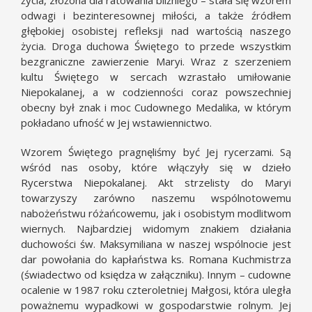
życia, złożona dla ratowania bliźniego – stała się wzorem
odwagi i bezinteresownej miłości, a także źródłem
głębokiej osobistej refleksji nad wartością naszego
życia. Droga duchowa Świętego to przede wszystkim
bezgraniczne zawierzenie Maryi. Wraz z szerzeniem
kultu Świętego w sercach wzrastało umiłowanie
Niepokalanej, a w codzienności coraz powszechniej
obecny był znak i moc Cudownego Medalika, w którym
pokładano ufność w Jej wstawiennictwo.
Wzorem Świętego pragnęliśmy być Jej rycerzami. Są
wśród nas osoby, które włączyły się w dzieło
Rycerstwa Niepokalanej. Akt strzelisty do Maryi
towarzyszy zarówno naszemu wspólnotowemu
nabożeństwu różańcowemu, jak i osobistym modlitwom
wiernych. Najbardziej widomym znakiem działania
duchowości św. Maksymiliana w naszej wspólnocie jest
dar powołania do kapłaństwa ks. Romana Kuchmistrza
(świadectwo od księdza w załączniku). Innym – cudowne
ocalenie w 1987 roku czteroletniej Małgosi, która uległa
poważnemu wypadkowi w gospodarstwie rolnym. Jej