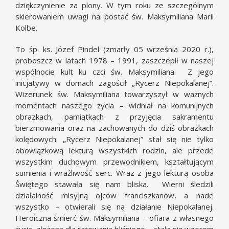
dziękczynienie za plony. W tym roku ze szczególnym
skierowaniem uwagi na postać św. Maksymiliana Marii
Kolbe.
To śp. ks. Józef Pindel (zmarły 05 września 2020 r.),
proboszcz w latach 1978 – 1991, zaszczepił w naszej
wspólnocie kult ku czci św. Maksymiliana. Z jego
inicjatywy w domach zagościł „Rycerz Niepokalanej”.
Wizerunek św. Maksymiliana towarzyszył w ważnych
momentach naszego życia – widniał na komunijnych
obrazkach, pamiątkach z przyjęcia sakramentu
bierzmowania oraz na zachowanych do dziś obrazkach
kolędowych. „Rycerz Niepokalanej” stał się nie tylko
obowiązkową lekturą wszystkich rodzin, ale przede
wszystkim duchowym przewodnikiem, kształtującym
sumienia i wrażliwość serc. Wraz z jego lekturą osoba
Świętego stawała się nam bliska. Wierni śledzili
działalność misyjną ojców franciszkanów, a nade
wszystko – otwierali się na działanie Niepokalanej.
Heroiczna śmierć św. Maksymiliana – ofiara z własnego