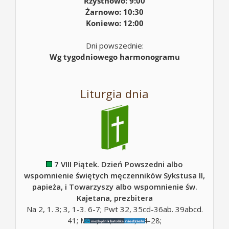
Rzystnowo: 9:00
Żarnowo: 10:30
Koniewo: 12:00
Dni powszednie:
Wg tygodniowego harmonogramu
Liturgia dnia
7 VIII Piątek. Dzień Powszedni albo
wspomnienie świętych męczenników Sykstusa II,
papieża, i Towarzyszy albo wspomnienie św.
Kajetana, prezbitera
Na 2, 1. 3; 3, 1-3. 6-7; Pwt 32, 35cd-36ab. 39abcd.
41; Mt 5, 10; Mt 16, 24-28;