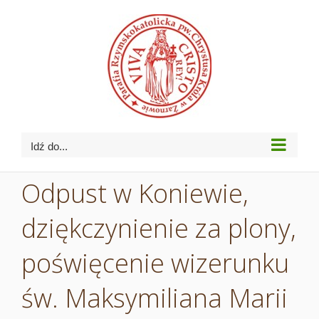
Przejdź
do
zawartości
Idź do...
Odpust w Koniewie,
dziękczynienie za plony,
poświęcenie wizerunku
św. Maksymiliana Marii