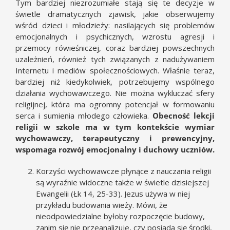
Tym bardziej niezrozumiałe stają się te decyzje w
świetle dramatycznych zjawisk, jakie obserwujemy
wśród dzieci i młodzieży: nasilających się problemów
emocjonalnych i psychicznych, wzrostu agresji i
przemocy rówieśniczej, coraz bardziej powszechnych
uzależnień, również tych związanych z nadużywaniem
Internetu i mediów społecznościowych. Właśnie teraz,
bardziej niż kiedykolwiek, potrzebujemy wspólnego
działania wychowawczego. Nie można wykluczać sfery
religijnej, która ma ogromny potencjał w formowaniu
serca i sumienia młodego człowieka.
Obecność lekcji
religii w szkole ma w tym kontekście wymiar
wychowawczy, terapeutyczny i prewencyjny,
wspomaga rozwój emocjonalny i duchowy uczniów.
Korzyści wychowawcze płynące z nauczania religii
są wyraźnie widoczne także w świetle dzisiejszej
Ewangelii (Łk 14, 25-33). Jezus używa w niej
przykładu budowania wieży. Mówi, że
nieodpowiedzialne byłoby rozpoczęcie budowy,
zanim się nie przeanalizuje, czy posiada się środki,