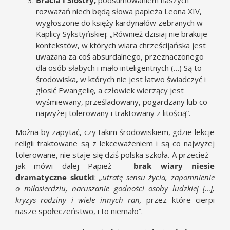
Bracia i Siostry,
podsumowaniem naszych
rozważań niech będą słowa papieża Leona XIV,
wygłoszone do księży kardynałów zebranych w
Kaplicy Sykstyńskiej: „Również dzisiaj nie brakuje
kontekstów, w których wiara chrześcijańska jest
uważana za coś absurdalnego, przeznaczonego
dla osób słabych i mało inteligentnych (…) Są to
środowiska, w których nie jest łatwo świadczyć i
głosić Ewangelię, a człowiek wierzący jest
wyśmiewany, prześladowany, pogardzany lub co
najwyżej tolerowany i traktowany z litością”.
Można by zapytać, czy takim środowiskiem, gdzie lekcje
religii traktowane są z lekceważeniem i są co najwyżej
tolerowane, nie staje się dziś polska szkoła. A przecież –
jak mówi dalej Papież –
brak wiary niesie
dramatyczne skutki
:
„utratę sensu życia, zapomnienie
o miłosierdziu, naruszanie godności osoby ludzkiej […],
kryzys rodziny i wiele innych ran,
przez które cierpi
nasze społeczeństwo, i to niemało”.