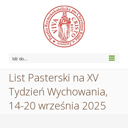
Przejdź
do
zawartości
Idź do...
List Pasterski na XV
Tydzień Wychowania,
14-20 września 2025