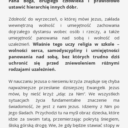
Pana Boga, drugiego człowieka i prawidłowo
ustawić hierarchię innych dóbr.
Zdolność do wyrzeczeń, o której mówi Jezus, zakłada
wewnętrzną wolność i umiejętność zachowania
dojrzałego dystansu wobec osób i rzeczy, a także
umiejętność panowania nad sobą i wolność od
uzależnień.
Właśnie tego uczy religia w szkole –
wolności serca, samodyscypliny i umiejętności
panowania nad sobą, bez których trudno dziś
uchronić się przed zniewoleniem różnymi
rodzajami uzależnień.
W nauczaniu Jezusa o niesieniu krzyża znajduje się chyba
najważniejsze przesłanie dzisiejszej Ewangelii. Jezus
mówi, by nieść krzyż „idąc za Nim”. We wszystkich
sytuacjach życia fundamentalne znaczenie ma
świadomość, że jest z nami Jezus. Idziemy z Nim po
Jego śladach. Przychodzi tu na myśl obraz dziecka, które
idzie za swoim tatą, przemierzając pokrytą śniegiem,
śliską górską drogę. Wie, że gdy będzie stawiać stopy w