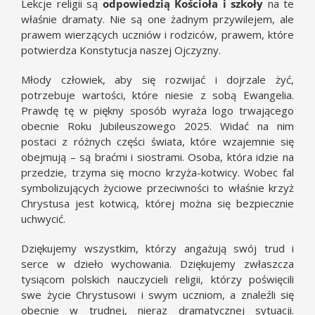
Lekcje religii są
odpowiedzią Kościoła i szkoły
na te
właśnie dramaty. Nie są one żadnym przywilejem, ale
prawem wierzących uczniów i rodziców, prawem, które
potwierdza Konstytucja naszej Ojczyzny.
Młody człowiek, aby się rozwijać i dojrzale żyć,
potrzebuje wartości, które niesie z sobą Ewangelia.
Prawdę tę w piękny sposób wyraża logo trwającego
obecnie Roku Jubileuszowego 2025. Widać na nim
postaci z różnych części świata, które wzajemnie się
obejmują – są braćmi i siostrami. Osoba, która idzie na
przedzie, trzyma się mocno krzyża-kotwicy. Wobec fal
symbolizujących życiowe przeciwności to właśnie krzyż
Chrystusa jest kotwicą, której można się bezpiecznie
uchwycić.
Dziękujemy wszystkim, którzy angażują swój trud i
serce w dzieło wychowania. Dziękujemy zwłaszcza
tysiącom polskich nauczycieli religii, którzy poświęcili
swe życie Chrystusowi i swym uczniom, a znaleźli się
obecnie w trudnej, nieraz dramatycznej sytuacji.