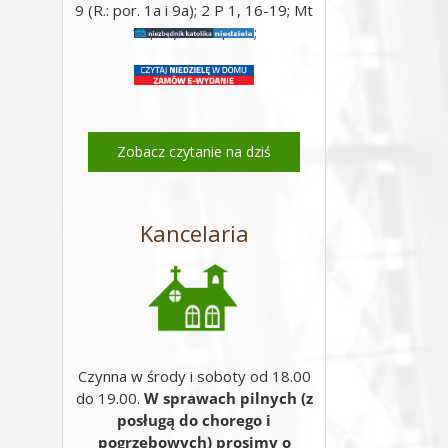
9 (R.: por. 1a i 9a); 2 P 1, 16-19; Mt
17, 5c; Mt 17, 1-9;
Zobacz czytanie na dziś
Kancelaria
Czynna w środy i soboty od 18.00
do 19.00.
W sprawach pilnych (z
posługą do chorego i
pogrzebowych) prosimy o