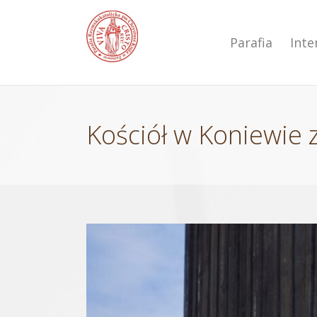
Przejdź
do
zawartości
Parafia
Int
Kościół w Koniewie 
Pokaż
większy
obrazek