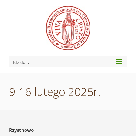
Przejdź
do
zawartości
Idź do...
9-16 lutego 2025r.
Rzystnowo