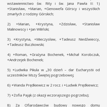
wstawiennictwo św. Rity i św. Jana Pawła II: 1)
+Stanisław, +Marian, +Genowefa Górscy i wszystkich
zmarłych z rodziny Górskich;
2) +Marian, +Krystyna, +Zdzisław, +Stanisław
Malinowscy i +Jan Wiliński;
3) +Krystyna, +Mieczysław, +Tadeusz Niedźwieccy,
+Tadeusz Buczkowski;
4) +Roman, +Grażyna Bochenek, +Michał Korobczuk,
+Andrzejek Bochenek;
5) +Ludwika Pikula w „30 dzień – dar Eucharystii od
uczestników Mszy Świętej pogrzebowej;
6) +Wanda Prędkiewicz w 2 rocz. i +Ludwik Prędkiewicz;
7) +Zofia Pająk (z okazji wczorajszego pogrzebu);
8) Za Ofiarodawców budowy nowego domu