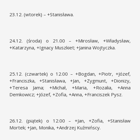
23.12. (wtorek) – +Stanisława.
24.12. (środa) o 21.00 – +Mirosław, +Władysław,
+Katarzyna, +Ignacy Muszkiet; +Janina Wojtyczka.
25.12. (czwartek) o 12.00 – +Bogdan, +Piotr, +Józef,
+Franciszka, +Stanisława, +Jan, +Zygmunt, +Dionizy,
+Teresa Jama; +Michał, +Maria, +Rozalia, +Anna
Demkowicz; +Józef, +Zofia, +Anna, +Franciszek Pysz.
26.12. (piątek) o 12.00 – +Jan, +Zofia, +Stanisław
Mortek; +Jan, Monika, +Andrzej Kuźmińscy.