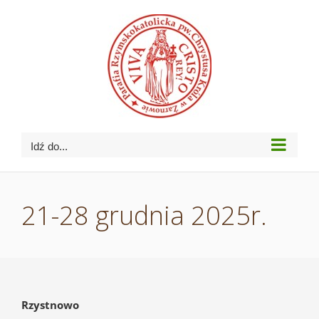
Przejdź
do
zawartości
Idź do...
21-28 grudnia 2025r.
Rzystnowo