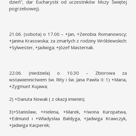
dzień”, dar Eucharystii od uczestników Mszy Świętej
pogrzebowej).
21.06. (sobota) o 17.00 – +Jan, +Zenobia Romanowscy;
+Janina Krasowska; za zmarłych z rodziny Wróblewskich:
+Sylwester, +Jadwiga; +Józef Masternak.
22.06. (niedziela) o 10.30 – Zbiorowa za
wstawiennictwem św. Rity i św. Jana Pawła II: 1) +Maria,
+Zygmunt Kujawa;
2) +Danuta Nowak ( z okazji imienin);
3)+Stanisław, +Helena, +Marek, +Iwona Kuropatwa,
+Edmund i +Władysłaa Bałdyga, +Jadwiga Krawczyk,
+Jadwiga Kacperek;