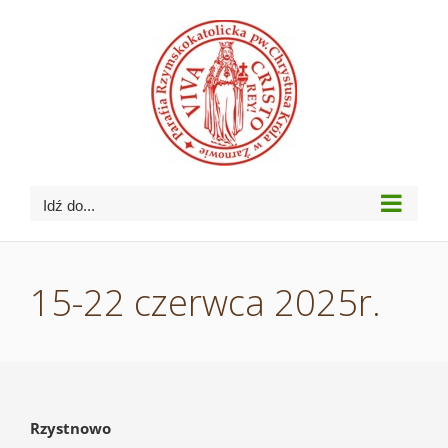
Przejdź
do
zawartości
Idź do...
15-22 czerwca 2025r.
Rzystnowo