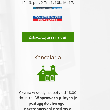
12-13; por. 2 Tm 1, 10b; Mt 17,
14-20;
Zobacz czytanie na dziś
Kancelaria
Czynna w środy i soboty od 18.00
do 19.00.
W sprawach pilnych (z
posługą do chorego i
pogrzebowych) prosimy o