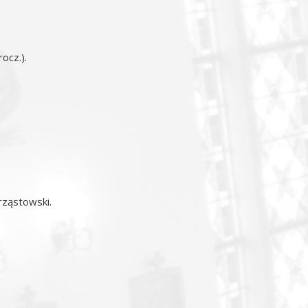
ocz.).
hrząstowski.