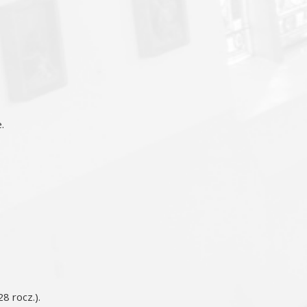
.
8 rocz.).