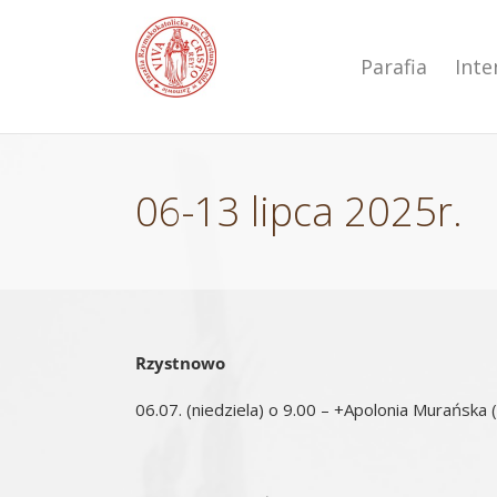
Przejdź
do
zawartości
Parafia
Int
06-13 lipca 2025r.
Rzystnowo
06.07. (niedziela) o 9.00 – +Apolonia Murańska 