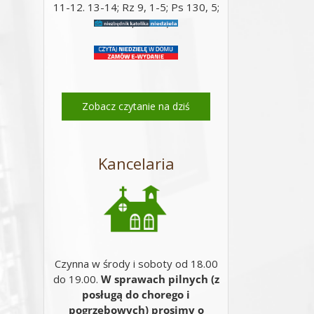
11-12. 13-14; Rz 9, 1-5; Ps 130, 5;
Mt 14, 22-33;
Zobacz czytanie na dziś
Kancelaria
Czynna w środy i soboty od 18.00
do 19.00.
W sprawach pilnych (z
posługą do chorego i
pogrzebowych) prosimy o