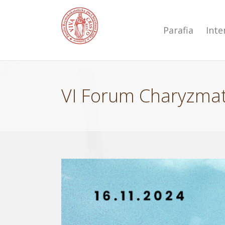
Przejdź
do
zawartości
Parafia
Int
VI Forum Charyzmat
Pokaż
większy
obrazek