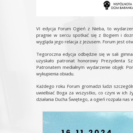
VI edycja Forum Ogień z Nieba, to wydarzeni
pragnie w sercu spotkać się z Bogiem i dozn
wygląda jego relacja z Jezusem. Forum jest ot
Tegoroczna edycja odbędzie się w sali gimnas
uzyskało patronat honorowy Prezydenta Szc
Patronatem medialnym wydarzenie objęli: Port
wykupienia obiadu.
Każdego roku Forum gromadzi ludzi szczególn
uwielbiać Boga za wszystko, co czyni w ich ż
działania Ducha Świętego, a ogień rozpala nas 