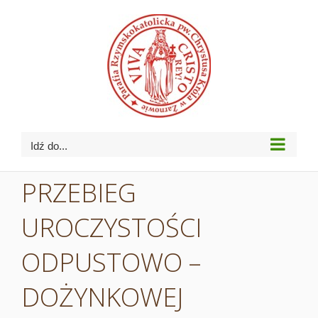
Przejdź
do
zawartości
Idź do...
PRZEBIEG
UROCZYSTOŚCI
ODPUSTOWO –
DOŻYNKOWEJ