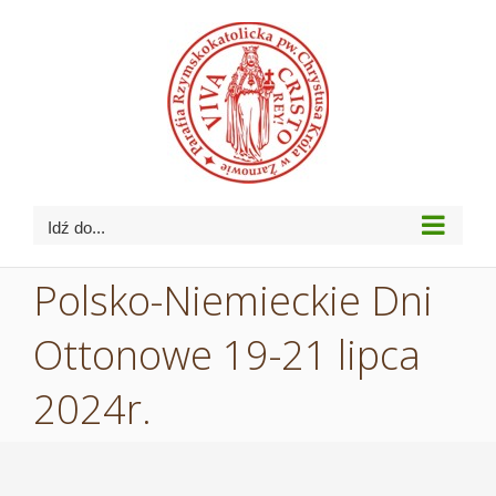
Przejdź
do
zawartości
Idź do...
Polsko-Niemieckie Dni
Ottonowe 19-21 lipca
2024r.