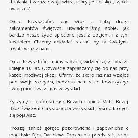
działania, i zaraża swoją wiarą, który jest blisko „swoich
owieczek”.
Ojcze Krzysztofie, idąc wraz z Tobą drogą
sakramentów świętych, uświadomiliśmy sobie, jak
bardzo nasze życie splecione jest z Bogiem, i z tym
kościołem. Chcemy dokładać starań, by ta świątynia
trwała wraz z nami.
Ojcze Krzysztofie, mamy nadzieję widzieć się z Tobą za
kolejne 10 lat. Oczywiście zapraszamy cię do nas przy
każdej możliwej okazji. Ufamy, że skoro raz nas wziąłeś
pod swoje skrzydła, będziesz nam stale towarzyszyć
swoją modlitwą za nas wszystkich.
Życzymy ci obfitości łask Bożych i opieki Matki Bożej.
Bądź światłem Chrystusa dla wszystkich, wśród których
się pojawisz.
Proszę, zanieś gorące pozdrowienia i zapewnienia o
modlitwie Ojcu Danielowi. Proszę mu przekazać, że na