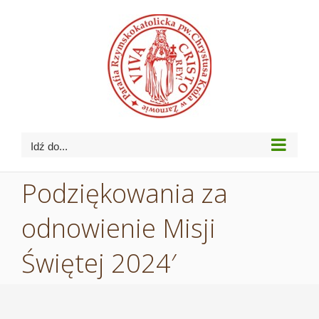
Przejdź
do
zawartości
Idź do...
Podziękowania za
odnowienie Misji
Świętej 2024′