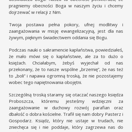
pragniemy obecności Boga w naszym życiu i chcemy
dojrzewać w relacji z Nim.
Twoja postawa pełna pokory, ufnej modlitwy i
zaangażowania w misję ewangelizacyjną, jest dla nas
żywym, pięknym świadectwem oddania się Bogu.
Podczas nauki o sakramencie kapłaństwa, powiedziałeś,
że mało mówi się o kapłaństwie, ale za to dużo o
księżach. Chciałabym, żebyś wyjechał od nas
przekonany, że to nasze wspólne „brzemię”, że nas też
to „boli” i napawa ogromną troską, że nie pozostajemy
wobec tego napiętnowania obojętni.
Szczególną troską staramy się otaczać naszego księdza
Proboszcza, któremu jesteśmy wdzięczni za
zaangażowanie w duchowy rozwój parafian oraz
dbałość o dobra kościelne. Trafił się nam dobry Pasterz i
Gospodarz. Ksiądz, który nie ustaje w trudach, nie
zniechęca się i nie poddaje, który zagrzewa nas do