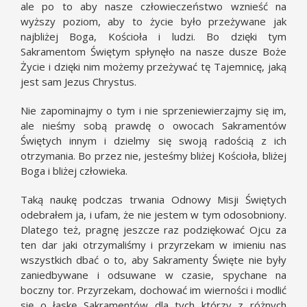
ale po to aby nasze człowieczeństwo wznieść na
wyższy poziom, aby to życie było przeżywane jak
najbliżej Boga, Kościoła i ludzi. Bo dzięki tym
Sakramentom Świętym spłynęło na nasze dusze Boże
Życie i dzięki nim możemy przeżywać tę Tajemnicę, jaką
jest sam Jezus Chrystus.
Nie zapominajmy o tym i nie sprzeniewierzajmy się im,
ale nieśmy sobą prawdę o owocach Sakramentów
Świętych innym i dzielmy się swoją radością z ich
otrzymania. Bo przez nie, jesteśmy bliżej Kościoła, bliżej
Boga i bliżej człowieka.
Taką naukę podczas trwania Odnowy Misji Świętych
odebrałem ja, i ufam, że nie jestem w tym odosobniony.
Dlatego też, pragnę jeszcze raz podziękować Ojcu za
ten dar jaki otrzymaliśmy i przyrzekam w imieniu nas
wszystkich dbać o to, aby Sakramenty Święte nie były
zaniedbywane i odsuwane w czasie, spychane na
boczny tor. Przyrzekam, dochować im wierności i modlić
się o łaskę Sakramentów dla tych którzy z różnych