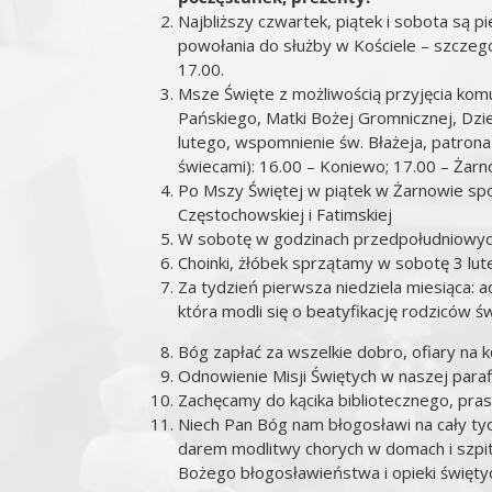
Najbliższy czwartek, piątek i sobota są 
powołania do służby w Kościele – szczegó
17.00.
Msze Święte z możliwością przyjęcia komu
Pańskiego, Matki Bożej Gromnicznej, Dzi
lutego, wspomnienie św. Błażeja, patrona
świecami): 16.00 – Koniewo; 17.00 – Żar
Po Mszy Świętej w piątek w Żarnowie spo
Częstochowskiej i Fatimskiej
W sobotę w godzinach przedpołudniowyc
Choinki, żłóbek sprzątamy w sobotę 3 lut
Za tydzień pierwsza niedziela miesiąca: 
która modli się o beatyfikację rodziców św.
Bóg zapłać za wszelkie dobro, ofiary na 
Odnowienie Misji Świętych w naszej paraf
Zachęcamy do kącika bibliotecznego, prasy 
Niech Pan Bóg nam błogosławi na cały ty
darem modlitwy chorych w domach i szpit
Bożego błogosławieństwa i opieki świętyc