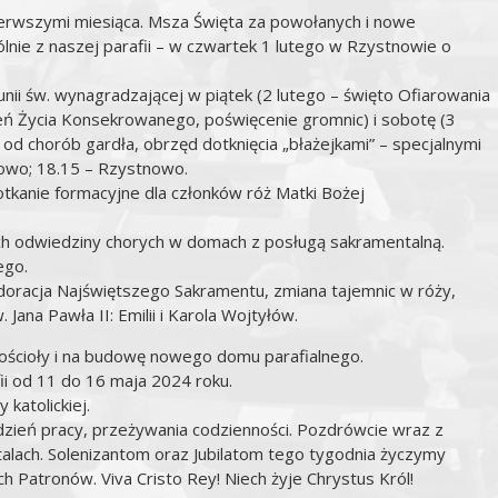
pierwszymi miesiąca. Msza Święta za powołanych i nowe
lnie z naszej parafii – w czwartek 1 lutego w Rzystnowie o
nii św. wynagradzającej w piątek (2 lutego – święto Ofiarowania
eń Życia Konsekrowanego, poświęcenie gromnic) i sobotę (3
 od chorób gardła, obrzęd dotknięcia „błażejkami” – specjalnymi
nowo; 18.15 – Rzystnowo.
tkanie formacyjne dla członków róż Matki Bożej
h odwiedziny chorych w domach z posługą sakramentalną.
ego.
adoracja Najświętszego Sakramentu, zmiana tajemnic w róży,
 Jana Pawła II: Emilii i Karola Wojtyłów.
kościoły i na budowę nowego domu parafialnego.
ii od 11 do 16 maja 2024 roku.
katolickiej.
dzień pracy, przeżywania codzienności. Pozdrówcie wraz z
alach. Solenizantom oraz Jubilatom tego tygodnia życzymy
h Patronów. Viva Cristo Rey! Niech żyje Chrystus Król!