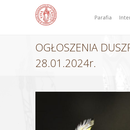
Przejdź
do
zawartości
Parafia
Int
OGŁOSZENIA DUSZP
28.01.2024r.
Pokaż
większy
obrazek