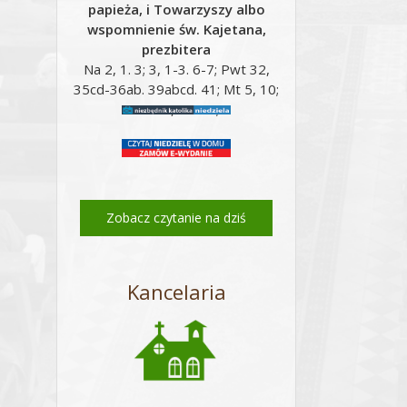
papieża, i Towarzyszy albo
wspomnienie św. Kajetana,
prezbitera
Na 2, 1. 3; 3, 1-3. 6-7; Pwt 32,
35cd-36ab. 39abcd. 41; Mt 5, 10;
Mt 16, 24-28;
Zobacz czytanie na dziś
Kancelaria