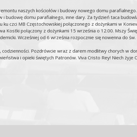
 remontu naszych kościołów i budowy nowego domu parafialnego.
w i budowę domu parafialnego, inne dary. Za tydzień taca budowl
u ku czci MB Częstochowskiej połączonego z dożynkami w Konie
wa Kostki połączony z dożynkami 15 września o 12.00. Mszy Święt
demicki. Wcześniej od 6 września rozpocznie się nowenna do św. 
, codzienności. Pozdrówcie wraz z darem modlitwy chorych w doma
ństwa i opieki świętych Patronów. Viva Cristo Rey! Niech żyje C
Wszelkie Prawa Zastrzeżone | parafiazarnowo.com.pl | Wykonanie:
ArtGraf