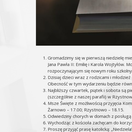
Gromadzimy się w pierwszą niedzielę mies
Jana Pawła II: Emilię i Karola Wojtyłów. 
rozpoczynającym się nowym roku szkoln
Dzisiaj dzieci wraz z rodzicami i młodzi
Obecność w tym wydarzeniu będzie równoz
Najbliższy czwartek, piątek i sobota są 
(szczególnie z naszej parafii) w Rzystnow
Msze Święte z możliwością przyjęcia Komu
Żarnowo – 17.00; Rzystnowo – 18.15.
Odwiedziny chorych w domach z posługą
Wychodząc z kościoła zachęcam do korzyst
Proszę przyjąć prasę katolicką: „Niedziel