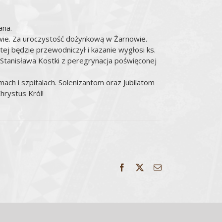
ana.
wie. Za uroczystość dożynkową w Żarnowie.
ej będzie przewodniczył i kazanie wygłosi ks.
Stanisława Kostki z peregrynacja poświęconej
ch i szpitalach. Solenizantom oraz Jubilatom
hrystus Król!
Facebook
X
Email