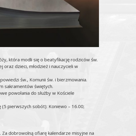
y, która modli się o beatyfikację rodziców św.
 oraz dzieci, młodzież i nauczycieli w
powiedzi św., Komunii św. i bierzmowania.
em sakramentów świętych.
nowe powołania do służby w Kościele
ę (5 pierwszych sobót): Koniewo – 16.00;
”. Za dobrowolną ofiarę kalendarze misyjne na