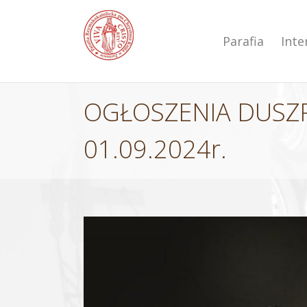
Przejdź
do
zawartości
Parafia
Int
OGŁOSZENIA DUSZPA
01.09.2024r.
Pokaż
większy
obrazek