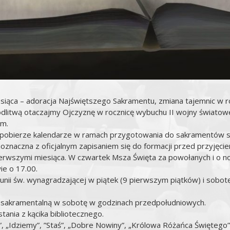
iąca – adoracja Najświętszego Sakramentu, zmiana tajemnic w róż
Modlitwą otaczajmy Ojczyznę w rocznicę wybuchu II wojny światowej
ym.
eż pobierze kalendarze w ramach przygotowania do sakramentów s
naczna z oficjalnym zapisaniem się do formacji przed przyjęci
pierwszymi miesiąca. W czwartek Msza Święta za powołanych i o 
ie o 17.00.
nii św. wynagradzającej w piątek (9 pierwszym piątków) i sobot
 sakramentalną w sobotę w godzinach przedpołudniowych.
ania z kącika bibliotecznego.
a”, „Idziemy”, ”Staś”, „Dobre Nowiny”, „Królowa Różańca Świętego