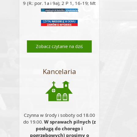
9 (R.: por. 1a i 9a); 2 P 1, 16-19; Mt
17, 5c; Mt 17, 1-9;
Zobacz czytanie na dziś
Kancelaria
Czynna w środy i soboty od 18.00
do 19.00.
W sprawach pilnych (z
posługą do chorego i
pogrzebowych) prosimy o