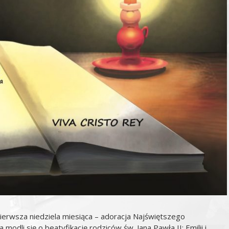
erwsza niedziela miesiąca – adoracja Najświętszego
modli się o beatyfikację rodziców św. Jana Pawła II: Emilii i