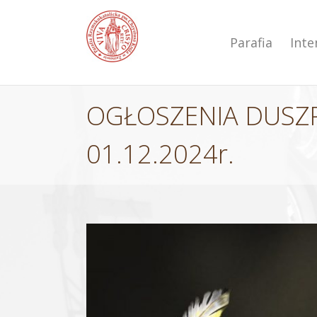
Przejdź
do
zawartości
Parafia
Int
OGŁOSZENIA DUSZP
01.12.2024r.
Pokaż
większy
obrazek