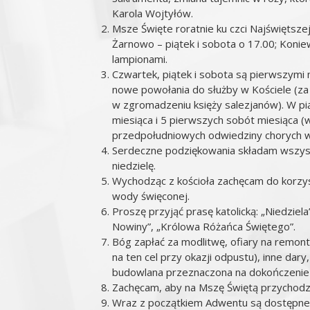
Karola Wojtyłów.
Msze Święte roratnie ku czci Najświętsze
Żarnowo – piątek i sobota o 17.00; Koniew
lampionami.
Czwartek, piątek i sobota są pierwszymi 
nowe powołania do służby w Kościele (za
w zgromadzeniu księży salezjanów). W pi
miesiąca i 5 pierwszych sobót miesiąca (
przedpołudniowych odwiedziny chorych w
Serdeczne podziękowania składam wszystk
niedzielę.
Wychodząc z kościoła zachęcam do korzys
wody święconej.
Proszę przyjąć prasę katolicką: „Niedziela
Nowiny”, „Królowa Różańca Świętego”.
Bóg zapłać za modlitwę, ofiary na remon
na ten cel przy okazji odpustu), inne dary
budowlana przeznaczona na dokończenie p
Zachęcam, aby na Mszę Świętą przychodzi
Wraz z początkiem Adwentu są dostępne p