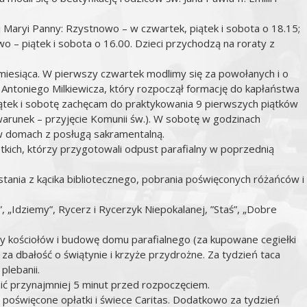
j Maryi Panny: Rzystnowo – w czwartek, piątek i sobota o 18.15;
o – piątek i sobota o 16.00. Dzieci przychodzą na roraty z
miesiąca. W pierwszy czwartek modlimy się za powołanych i o
 Antoniego Milkiewicza, który rozpoczął formację do kapłaństwa
ątek i sobotę zachęcam do praktykowania 9 pierwszych piątków
warunek – przyjęcie Komunii św.). W sobotę w godzinach
 domach z posługą sakramentalną.
ich, którzy przygotowali odpust parafialny w poprzednią
tania z kącika bibliotecznego, pobrania poświęconych różańców i
”, „Idziemy”, Rycerz i Rycerzyk Niepokalanej, ”Staś”, „Dobre
ty kościołów i budowę domu parafialnego (za kupowane cegiełki
, za dbałość o świątynie i krzyże przydrożne. Za tydzień taca
lebanii.
ć przynajmniej 5 minut przed rozpoczęciem.
oświęcone opłatki i świece Caritas. Dodatkowo za tydzień