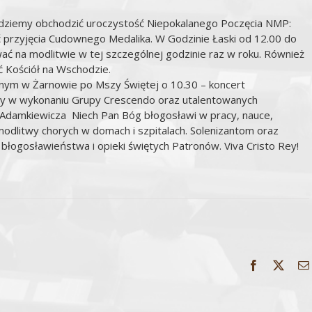
ędziemy obchodzić uroczystość Niepokalanego Poczęcia NMP:
 przyjęcia Cudownego Medalika. W Godzinie Łaski od 12.00 do
ać na modlitwie w tej szczególnej godzinie raz w roku. Również
ć Kościół na Wschodzie.
alnym w Żarnowie po Mszy Świętej o 10.30 – koncert
 w wykonaniu Grupy Crescendo oraz utalentowanych
 Adamkiewicza Niech Pan Bóg błogosławi w pracy, nauce,
odlitwy chorych w domach i szpitalach. Solenizantom oraz
łogosławieństwa i opieki świętych Patronów. Viva Cristo Rey!
Facebook
X