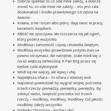
Dobrze spełniać to co ode mnie zależy, a dobrze
znosić to, co ode mnie nie zależy – oto jest cała
doskonałość i źródło prawdziwego szczęścia na
świecie.
Kolana, a nie rozum albo pióro, dają owoc w pracy,
kazaniach, książkach.
Miłość nie spoczywa, ale rozszerza się jak ogień,
który pożera wszystko.
Modlitwa i samotność czynią człowieka świętym.
Modlitwą wszystko (prawdziwie pożyteczne) na
pewno otrzymasz. Ale natrętnie, stale módl się; z
coraz większą żarliwością. A Pan Bóg przez cię
będzie cuda wykonywał.
Módl się nie więcej, ale lepiej i ufaj.
Największa ofiara – to ofiara z własnej woli.
Napoleon powiedział: by wygrać wojnę, potrzeba
trzech rzeczy: pieniędzy, pieniędzy, pieniędzy. By
zdobyć niebo, świętość potrzeba też trzech
rzeczy – modlitwy, modlitwy, modlitwy. Od jakości
modlitwy zależy wszystko.
Naśladuj Chrystusa – kochaj i służ.