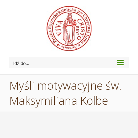
Przejdź
do
zawartości
Idź do...
Myśli motywacyjne św.
Maksymiliana Kolbe