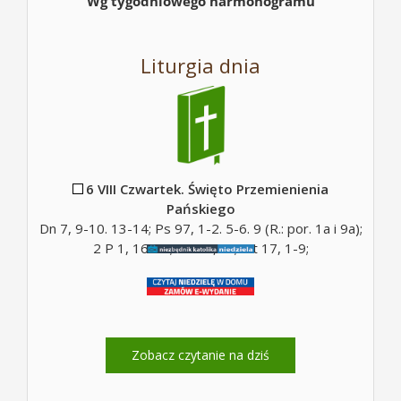
Wg tygodniowego harmonogramu
Liturgia dnia
6 VIII Czwartek. Święto Przemienienia
Pańskiego
Dn 7, 9-10. 13-14; Ps 97, 1-2. 5-6. 9 (R.: por. 1a i 9a);
2 P 1, 16-19; Mt 17, 5c; Mt 17, 1-9;
Zobacz czytanie na dziś