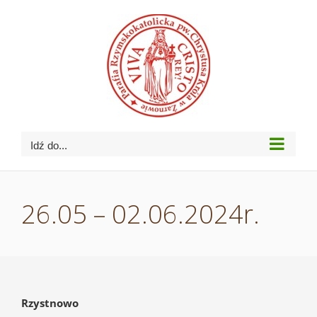
Przejdź
do
zawartości
Idź do...
26.05 – 02.06.2024r.
Rzystnowo