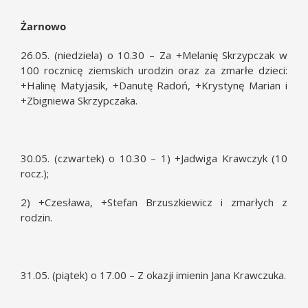
Żarnowo
26.05. (niedziela) o 10.30 – Za +Melanię Skrzypczak w
100 rocznicę ziemskich urodzin oraz za zmarłe dzieci:
+Halinę Matyjasik, +Danutę Radoń, +Krystynę Marian i
+Zbigniewa Skrzypczaka.
30.05. (czwartek) o 10.30 – 1) +Jadwiga Krawczyk (10
rocz.);
2) +Czesława, +Stefan Brzuszkiewicz i zmarłych z
rodzin.
31.05. (piątek) o 17.00 – Z okazji imienin Jana Krawczuka.