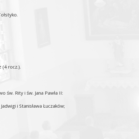
Tołstyko.
 (4 rocz.).
o św. Rity i św. Jana Pawła II:
adwigi i Stanisława Łuczaków;