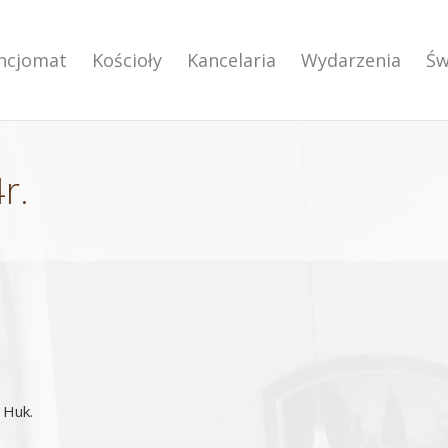
encjomat
Kościoły
Kancelaria
Wydarzenia
Św
r.
 Huk.