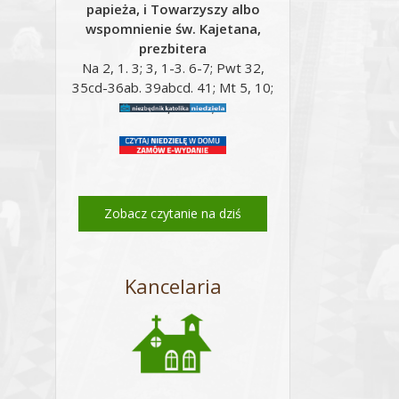
papieża, i Towarzyszy albo
wspomnienie św. Kajetana,
prezbitera
Na 2, 1. 3; 3, 1-3. 6-7; Pwt 32,
35cd-36ab. 39abcd. 41; Mt 5, 10;
Mt 16, 24-28;
Zobacz czytanie na dziś
Kancelaria
Email