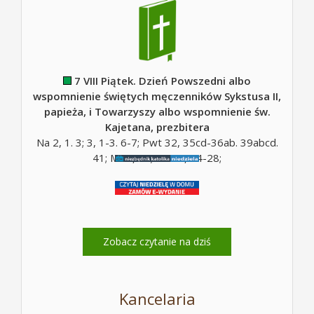
7 VIII Piątek. Dzień Powszedni albo
wspomnienie świętych męczenników Sykstusa II,
papieża, i Towarzyszy albo wspomnienie św.
Kajetana, prezbitera
Na 2, 1. 3; 3, 1-3. 6-7; Pwt 32, 35cd-36ab. 39abcd.
41; Mt 5, 10; Mt 16, 24-28;
Zobacz czytanie na dziś
Kancelaria