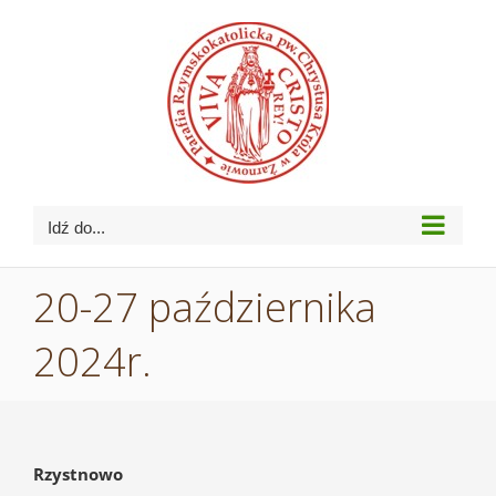
Przejdź
do
zawartości
Idź do...
20-27 października
2024r.
Rzystnowo