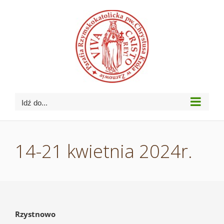
Przejdź
do
zawartości
Idź do...
14-21 kwietnia 2024r.
Rzystnowo