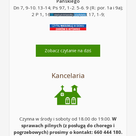
Pańskiego
Dn 7, 9-10. 13-14; Ps 97, 1-2. 5-6. 9 (R.: por. 1a i 9a);
2 P 1, 16-19; Mt 17, 5c; Mt 17, 1-9;
Zobacz czytanie na dziś
Kancelaria
Czynna w środy i soboty od 18.00 do 19.00.
W
sprawach pilnych (z posługą do chorego i
pogrzebowych) prosimy o kontakt: 660 444 180.