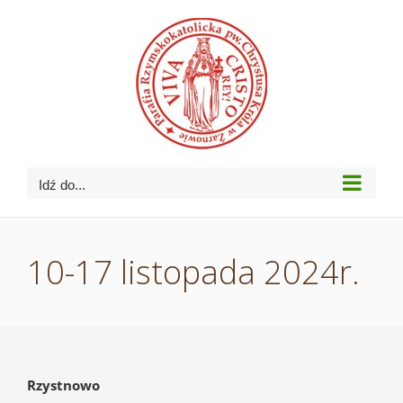
Przejdź
do
zawartości
Idź do...
10-17 listopada 2024r.
Rzystnowo