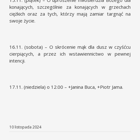
15.11. (piątek) – O uproszenie miłosierdzia Bożego dla
konających, szczególnie za konających w grzechach
ciężkich oraz za tych, którzy mają zamiar targnąć na
swoje życie.
16.11. (sobota) – O skrócenie mąk dla dusz w czyśćcu
cierpiących, a przez ich wstawiennictwo w pewnej
intencji.
17.11. (niedziela) o 12.00 – +Janina Buca, +Piotr Jama.
10 listopada 2024