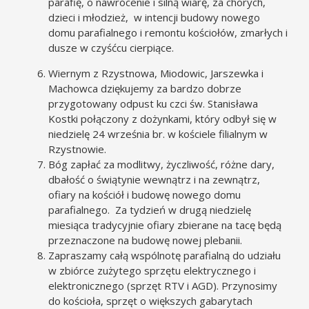
parafię, o nawrócenie i silną wiarę, za chorych,
dzieci i młodzież, w intencji budowy nowego
domu parafialnego i remontu kościołów, zmarłych i
dusze w czyśćcu cierpiące.
Wiernym z Rzystnowa, Miodowic, Jarszewka i
Machowca dziękujemy za bardzo dobrze
przygotowany odpust ku czci św. Stanisława
Kostki połączony z dożynkami, który odbył się w
niedzielę 24 września br. w kościele filialnym w
Rzystnowie.
Bóg zapłać za modlitwy, życzliwość, różne dary,
dbałość o świątynie wewnątrz i na zewnątrz,
ofiary na kościół i budowę nowego domu
parafialnego. Za tydzień w drugą niedzielę
miesiąca tradycyjnie ofiary zbierane na tacę będą
przeznaczone na budowę nowej plebanii.
Zapraszamy całą wspólnotę parafialną do udziału
w zbiórce zużytego sprzętu elektrycznego i
elektronicznego (sprzęt RTV i AGD). Przynosimy
do kościoła, sprzęt o większych gabarytach