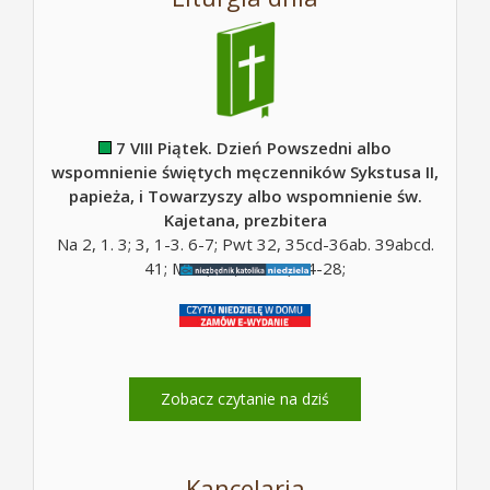
7 VIII Piątek. Dzień Powszedni albo
wspomnienie świętych męczenników Sykstusa II,
papieża, i Towarzyszy albo wspomnienie św.
Kajetana, prezbitera
Na 2, 1. 3; 3, 1-3. 6-7; Pwt 32, 35cd-36ab. 39abcd.
41; Mt 5, 10; Mt 16, 24-28;
Zobacz czytanie na dziś
Kancelaria