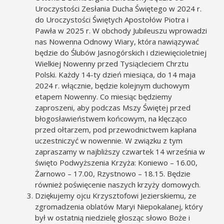
Uroczystości Zesłania Ducha Świętego w 2024 r.
do Uroczystości Świętych Apostołów Piotra i
Pawła w 2025 r. W obchody Jubileuszu wprowadzi
nas Nowenna Odnowy Wiary, która nawiązywać
będzie do Ślubów Jasnogórskich i dziewięcioletniej
Wielkiej Nowenny przed Tysiącleciem Chrztu
Polski. Każdy 14-ty dzień miesiąca, do 14 maja
2024 r. włącznie, będzie kolejnym duchowym
etapem Nowenny. Co miesiąc będziemy
zaproszeni, aby podczas Mszy Świętej przed
błogosławieństwem końcowym, na klęcząco
przed ołtarzem, pod przewodnictwem kapłana
uczestniczyć w nowennie. W związku z tym
zapraszamy w najbliższy czwartek 14 września w
święto Podwyższenia Krzyża: Koniewo – 16.00,
Żarnowo – 17.00, Rzystnowo – 18.15. Będzie
również poświęcenie naszych krzyży domowych.
Dziękujemy ojcu Krzysztofowi Jezierskiemu, ze
zgromadzenia oblatów Maryi Niepokalanej, który
był w ostatnią niedzielę głosząc słowo Boże i