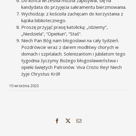
Do końca września można zapisywać się na
kandydata do przyjęcia sakramentu bierzmowania.
Wychodząc z kościoła zachęcam do korzystania z
kącika bibliotecznego.
Proszę przyjąć prasę katolicką: „Idziemy”,
„Niedziela”, ”Opiekun”, ”Staś”.
Niech Pan Bóg nam błogosławi na cały tydzień.
Pozdrówcie wraz z darem modlitwy chorych w
domach i szpitalach. Solenizantom i Jubilatom tego
tygodnia życzymy Bożego błogosławieństwa i
opieki świętych Patronów. Viva Cristo Rey! Niech
żyje Chrystus Król!
10 września 2023
Facebook
X
Email