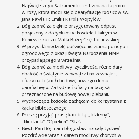
Najświętszego Sakramentu, jest zmiana tajemnic
w róży, która modli się o beatyfikację rodziców św.
Jana Pawła II: Emilii i Karola Wojtyłów.
Bóg zapłać za pięknie przygotowany odpust
połączony z dożynkami w kościele filialnym w
Koniewie ku czci Matki Bożej Częstochowskiej.
W przyszłą niedzielę poświęcenie ziarna polnego i
ogrodowego z okazji święta Narodzenia NMP
przypadającego 8 września.
Bóg zapłać za modlitwy, życzliwość, różne dary,
dbałość o świątynie wewnątrz i na zewnątrz,
ofiary na kościół i budowę nowego domu
parafialnego. Za tydzień ofiary na tacę są
przeznaczone na budowę nowej plebanii.
Wychodząc z kościoła zachęcam do korzystania z
kącika bibliotecznego.
Proszę przyjąć prasę katolicką: „Idziemy”,
„Niedziela”, ”Opiekun”, ”Staś”.
Niech Pan Bóg nam błogosławi na cały tydzień.
Pozdrówcie wraz z darem modlitwy chorych w