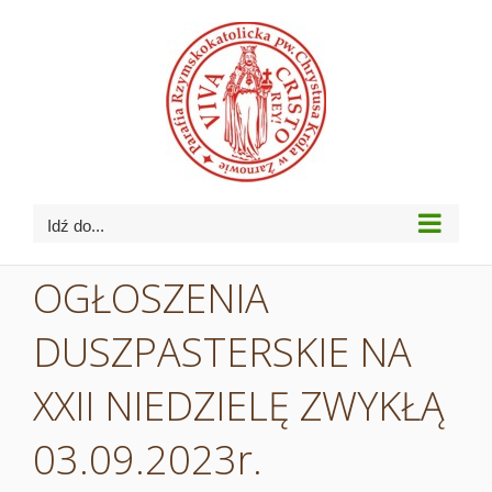
Przejdź
do
zawartości
Idź do...
OGŁOSZENIA
DUSZPASTERSKIE NA
XXII NIEDZIELĘ ZWYKŁĄ
03.09.2023r.