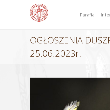
Przejdź
do
zawartości
Parafia
Int
OGŁOSZENIA DUSZPA
25.06.2023r.
Pokaż
większy
obrazek