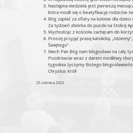
Następna niedziela jest pierwszą miesiąc
która modli się o beatyfikację rodziców św.
Bóg zapłać za ofiary na kolonie dla dzieci
Za tydzień zbiórka do puszki na Stolicę A
Wychodząc z kościoła zachęcam do korzyst
Proszę przyjąć prasę katolicką: „Idziemy”
Świętego”.
Niech Pan Bóg nam błogosławi na cały tyd
Pozdrówcie wraz z darem modlitwy choryc
tygodnia życzymy Bożego błogosławieństwa
Chrystus Król!
25 czerwca 2023