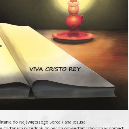
litanią do Najświętszego Serca Pana Jezusa.
) w godzinach przedpołudniowych odwiedziny chorych w domach.