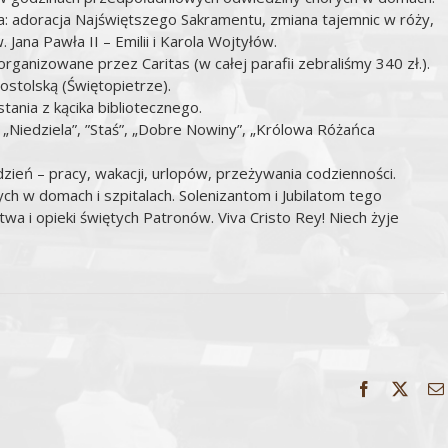
a: adoracja Najświętszego Sakramentu, zmiana tajemnic w róży,
 Jana Pawła II – Emilii i Karola Wojtyłów.
 organizowane przez Caritas (w całej parafii zebraliśmy 340 zł.).
postolską (Świętopietrze).
ania z kącika bibliotecznego.
, „Niedziela”, ”Staś”, „Dobre Nowiny”, „Królowa Różańca
zień – pracy, wakacji, urlopów, przeżywania codzienności.
h w domach i szpitalach. Solenizantom i Jubilatom tego
 i opieki świętych Patronów. Viva Cristo Rey! Niech żyje
Facebook
X