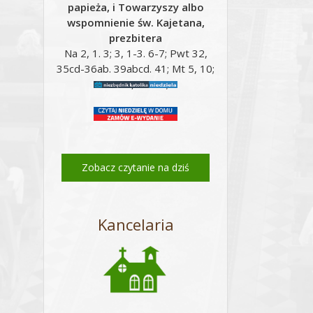
papieża, i Towarzyszy albo
wspomnienie św. Kajetana,
prezbitera
Na 2, 1. 3; 3, 1-3. 6-7; Pwt 32,
35cd-36ab. 39abcd. 41; Mt 5, 10;
Mt 16, 24-28;
Zobacz czytanie na dziś
Kancelaria
Email