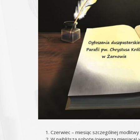
Czerwiec – miesiąc szczególnej modlitwy 
W najbliższą sobotę (pierwsza miesiąca