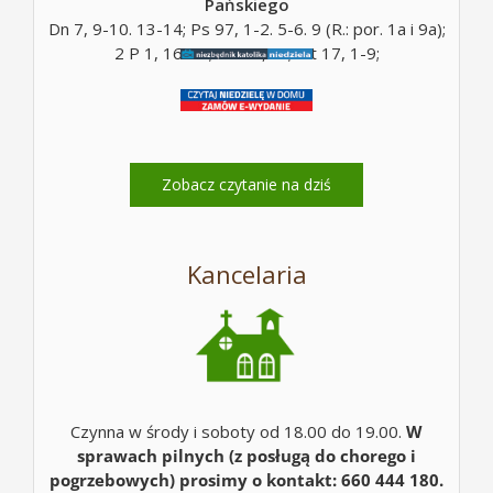
Pańskiego
Dn 7, 9-10. 13-14; Ps 97, 1-2. 5-6. 9 (R.: por. 1a i 9a);
2 P 1, 16-19; Mt 17, 5c; Mt 17, 1-9;
Zobacz czytanie na dziś
Kancelaria
Czynna w środy i soboty od 18.00 do 19.00.
W
sprawach pilnych (z posługą do chorego i
pogrzebowych) prosimy o kontakt: 660 444 180.