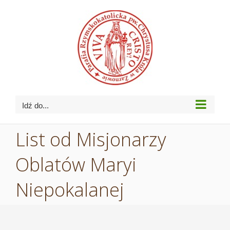
Przejdź
do
zawartości
Idź do...
List od Misjonarzy
Oblatów Maryi
Niepokalanej