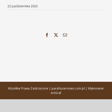
22 października 2023
Facebook
X
Email
Wszelkie Prawa Zastrzeżone | parafiazarnowo.com.pl | Wykonanie:
ArtGraf