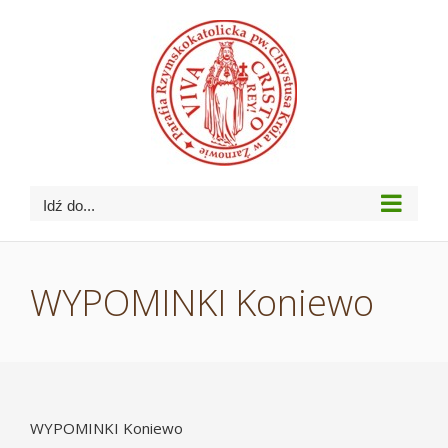
Przejdź
do
zawartości
Idź do...
WYPOMINKI Koniewo
WYPOMINKI Koniewo