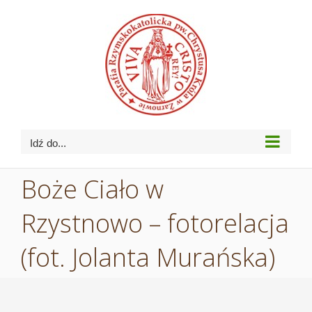
Przejdź
do
zawartości
Idź do...
Boże Ciało w
Rzystnowo – fotorelacja
(fot. Jolanta Murańska)