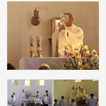
Pokaż
większy
obrazek