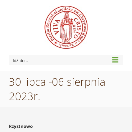
Przejdź
do
zawartości
Idź do...
30 lipca -06 sierpnia
2023r.
Rzystnowo