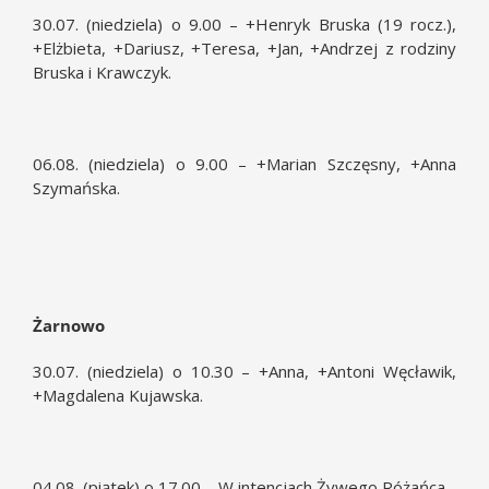
30.07. (niedziela) o 9.00 – +Henryk Bruska (19 rocz.),
+Elżbieta, +Dariusz, +Teresa, +Jan, +Andrzej z rodziny
Bruska i Krawczyk.
06.08. (niedziela) o 9.00 – +Marian Szczęsny, +Anna
Szymańska.
Żarnowo
30.07. (niedziela) o 10.30 – +Anna, +Antoni Węcławik,
+Magdalena Kujawska.
04.08. (piątek) o 17.00 – W intencjach Żywego Różańca.