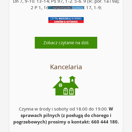
Dn 7, 9-10. 13-14; Ps 97, 1-2. 5-6. 9 (R.: por. 1a i 9a);
2 P 1, 16-19; Mt 17, 5c; Mt 17, 1-9;
Zobacz czytanie na dziś
Kancelaria
Czynna w środy i soboty od 18.00 do 19.00.
W
sprawach pilnych (z posługą do chorego i
pogrzebowych) prosimy o kontakt: 660 444 180.