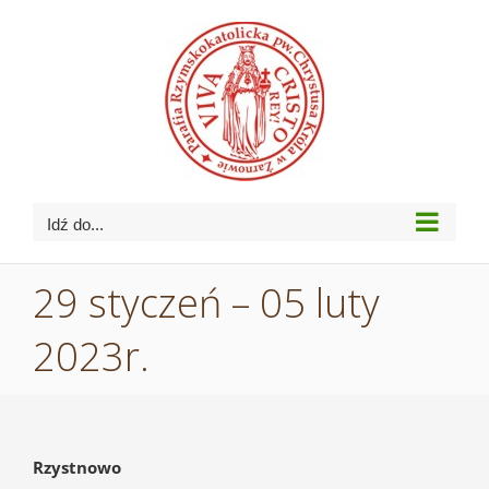
Przejdź
do
zawartości
Idź do...
29 styczeń – 05 luty
2023r.
Rzystnowo